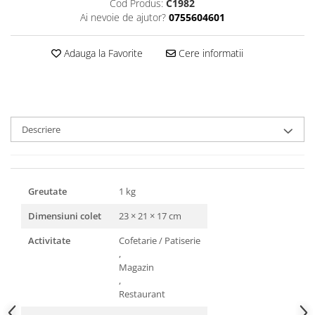
Cod Produs:
C1982
Triunghiuri si accesorii pizza
Ai nevoie de ajutor?
0755604601
Adauga la Favorite
Cere informatii
Descriere
Greutate
1 kg
Dimensiuni colet
23 × 21 × 17 cm
Activitate
Cofetarie / Patiserie
,
Magazin
,
Restaurant