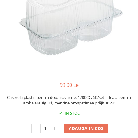
Sacose Plastic
Cutii Clasice CO3 (BAX)
Cutii Clasice CO5 (BAX)
Cutii Cofetarie/ Patiserie
Cutii Prajituri Blank
Cutii Prajituri cu Display
Cutii Prajituri Generic
Cutii Tort Blank
Cutii Tort Generic
Suport Clatite
Cutii Fast Food
99,00 Lei
Cutii Display
Caserolă plastic pentru două savarine, 1700CC, 50/set. Ideală pentru
Cutii Fast Food Blank
ambalare sigură, menține prospețimea prăjiturilor.
Cutii Fast Food Generic
IN STOC
Cutii Pizza
Cutii Pizza Blank
ADAUGA IN COS
Cutii Pizza Generic