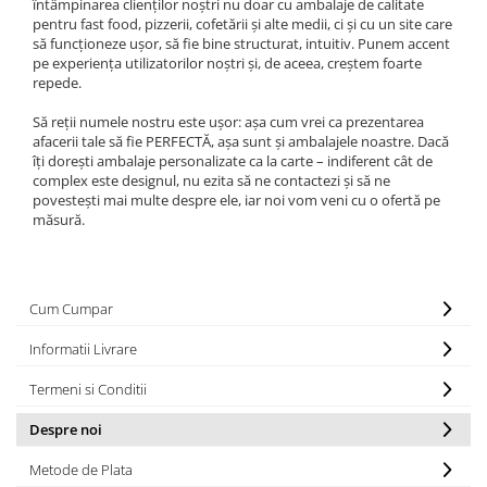
întâmpinarea clienților noștri nu doar cu ambalaje de calitate
Sacose Plastic
pentru fast food, pizzerii, cofetării și alte medii, ci și cu un site care
Cutii Clasice CO3 (BAX)
să funcționeze ușor, să fie bine structurat, intuitiv. Punem accent
Cutii Clasice CO5 (BAX)
pe experiența utilizatorilor noștri și, de aceea, creștem foarte
repede.
Cutii Cofetarie/ Patiserie
Cutii Prajituri Blank
Să reții numele nostru este ușor: așa cum vrei ca prezentarea
afacerii tale să fie PERFECTĂ, așa sunt și ambalajele noastre. Dacă
Cutii Prajituri cu Display
îți dorești ambalaje personalizate ca la carte – indiferent cât de
Cutii Prajituri Generic
complex este designul, nu ezita să ne contactezi și să ne
povestești mai multe despre ele, iar noi vom veni cu o ofertă pe
Cutii Tort Blank
măsură.
Cutii Tort Generic
Suport Clatite
Cutii Fast Food
Cum Cumpar
Cutii Display
Informatii Livrare
Cutii Fast Food Blank
Cutii Fast Food Generic
Termeni si Conditii
Cutii Pizza
Despre noi
Cutii Pizza Blank
Cutii Pizza Generic
Metode de Plata