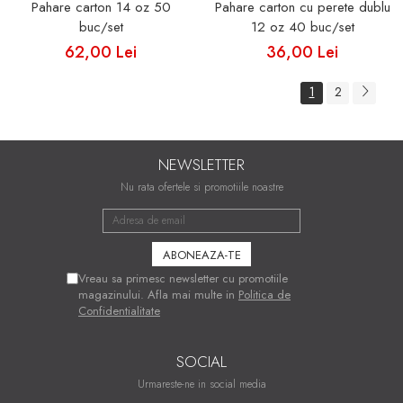
Pahare carton 14 oz 50
Pahare carton cu perete dublu
buc/set
12 oz 40 buc/set
62,00 Lei
36,00 Lei
1
2
NEWSLETTER
Nu rata ofertele si promotiile noastre
Vreau sa primesc newsletter cu promotiile
magazinului. Afla mai multe in
Politica de
Confidentialitate
SOCIAL
Urmareste-ne in social media