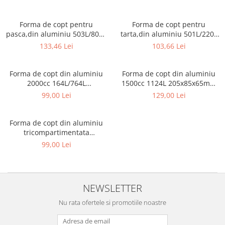
Triunghiuri si accesorii pizza
Forma de copt pentru
Forma de copt pentru
pasca,din aluminiu 503L/803L
tarta,din aluminiu 501L/220L
100buc/set
100buc/set
133,46 Lei
103,66 Lei
Forma de copt din aluminiu
Forma de copt din aluminiu
2000cc 164L/764L
1500cc 1124L 205x85x65mm
215x145x55mm 50 buc/set
100 buc/set
99,00 Lei
129,00 Lei
Forma de copt din aluminiu
tricompartimentata
681L/326CL 200X150X25mm
99,00 Lei
100 buc/set
NEWSLETTER
Nu rata ofertele si promotiile noastre