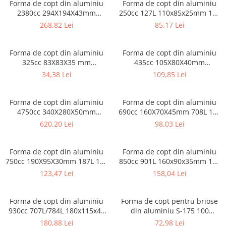
Forma de copt din aluminiu
Forma de copt din aluminiu
Sacose Plastic
2380cc 294X194X43mm
250cc 127L 110x85x25mm 100
Cutii Clasice CO3 (BAX)
902/501L 100 buc/set
buc/set
268,82 Lei
85,17 Lei
Cutii Clasice CO5 (BAX)
Cutii Cofetarie/ Patiserie
Forma de copt din aluminiu
Forma de copt din aluminiu
Cutii Prajituri Blank
325cc 83X83X35 mm
435cc 105X80X40mm
Cutii Prajituri cu Display
200L/900G 100 buc/set
528/128/728L 100 buc/set
34,38 Lei
109,85 Lei
Cutii Prajituri Generic
Cutii Tort Blank
Forma de copt din aluminiu
Forma de copt din aluminiu
Cutii Tort Generic
4750cc 340X280X50mm
690cc 160X70X45mm 708L 100
Suport Clatite
910L/916G 100 buc/set
buc/set
620,20 Lei
98,03 Lei
Cutii Fast Food
Cutii Display
Forma de copt din aluminiu
Forma de copt din aluminiu
750cc 190X95X30mm 187L 100
850cc 901L 160x90x35mm 100
Cutii Fast Food Blank
buc/set
buc/set
123,47 Lei
158,04 Lei
Cutii Fast Food Generic
Cutii Pizza
Forma de copt din aluminiu
Forma de copt pentru briose
Cutii Pizza Blank
930cc 707L/784L 180x115x40
din aluminiu S-175 100
Cutii Pizza Generic
mm 100 buc/set
buc/set
180,88 Lei
72,98 Lei