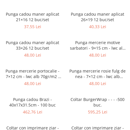
Triunghiuri si accesorii pizza
Punga cadou maner aplicat
Punga cadou maner aplicat
21×16 12 buc/set
26×19 12 buc/set
37,55 Lei
40,33 Lei
Punga cadou maner aplicat
Punga mercerie motive
33×26 12 buc/set
sarbatori - 9×15 cm - lwc alb
80gr/m2 - 250 buc
48,00 Lei
48,00 Lei
Punga mercerie portocalie -
Punga mercerie rosie fulg de
7×12 cm - lwc alb 70gr/m2 -
nea - 7×12 cm - lwc alb
250 buc
70gr/m2 - 250 buc
48,00 Lei
48,00 Lei
Punga cadou Brazi -
Coltar BurgerWrap - - - -500
40x17x31.5cm - 100 buc
buc.
462,76 Lei
595,25 Lei
Coltar con imprimare ziar -
Coltar con imprimare ziar -