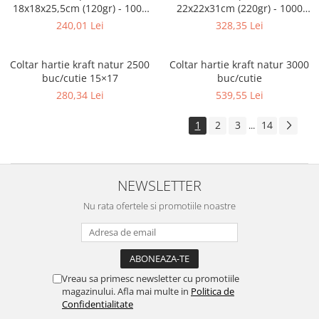
18x18x25,5cm (120gr) - 1000
22x22x31cm (220gr) - 1000
buc
buc
240,01 Lei
328,35 Lei
Coltar hartie kraft natur 2500
Coltar hartie kraft natur 3000
buc/cutie 15×17
buc/cutie
280,34 Lei
539,55 Lei
1
2
3
14
...
NEWSLETTER
Nu rata ofertele si promotiile noastre
Vreau sa primesc newsletter cu promotiile
magazinului. Afla mai multe in
Politica de
Confidentialitate