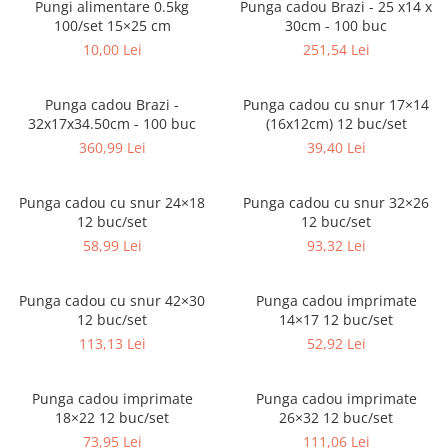
Pungi alimentare 0.5kg
Punga cadou Brazi - 25 x14 x
Sacose Plastic
100/set 15×25 cm
30cm - 100 buc
Cutii Clasice CO3 (BAX)
10,00 Lei
251,54 Lei
Cutii Clasice CO5 (BAX)
Cutii Cofetarie/ Patiserie
Punga cadou Brazi -
Punga cadou cu snur 17×14
Cutii Prajituri Blank
32x17x34.50cm - 100 buc
(16x12cm) 12 buc/set
Cutii Prajituri cu Display
360,99 Lei
39,40 Lei
Cutii Prajituri Generic
Cutii Tort Blank
Punga cadou cu snur 24×18
Punga cadou cu snur 32×26
Cutii Tort Generic
12 buc/set
12 buc/set
Suport Clatite
58,99 Lei
93,32 Lei
Cutii Fast Food
Cutii Display
Punga cadou cu snur 42×30
Punga cadou imprimate
12 buc/set
14×17 12 buc/set
Cutii Fast Food Blank
113,13 Lei
52,92 Lei
Cutii Fast Food Generic
Cutii Pizza
Punga cadou imprimate
Punga cadou imprimate
Cutii Pizza Blank
18×22 12 buc/set
26×32 12 buc/set
Cutii Pizza Generic
73,95 Lei
111,06 Lei