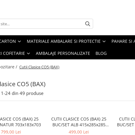
 CARTON
MATERIALE AMBALARE SI PROTECTIE
PAHARE SI 
RI COFETARIE
AMBALAJE PERSONALIZATE
BLOG
pozitare /
Cutii Clasice CO5 (BAX)
Clasice CO5 (BAX)
1-
24
din
49
produse
LASICE CO5 (BAX) 25
CUTII CLASICE CO5 (BAX) 25
CUTII C
 NATUR 703x183x703
BUC/SET ALB 415x285x285
BUC/SET
mm
799,00 Lei
499,00 Lei