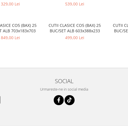
mm
329,00 Lei
539,00 Lei
LASICE CO5 (BAX) 25
CUTII CLASICE CO5 (BAX) 25
CUTII C
T ALB 703x183x703
BUC/SET ALB 603x388x233
BUC/SE
849,00 Lei
499,00 Lei
SOCIAL
Urmareste-ne in social media