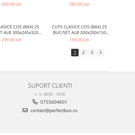
mm
300x245x320mm
309,00 Lei
289,00 Lei
LASICE CO5 (BAX) 25
CUTII CLASICE CO5 (BAX) 25
T ALB 300x245x320
BUC/SET ALB 200x200x150
mm
mm
299,00 Lei
159,00 Lei
1
2
3
SUPORT CLIENTI
L- V: 08:00 - 16:00
0755604601
contact@perfectbox.ro