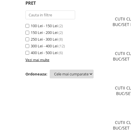
PRET
Sacose Plastic
Cutii Clasice CO3 (BAX)
Cutii Clasice CO5 (BAX)
CUTII C
Cutii Cofetarie/ Patiserie
BUC/SET
100 Lei - 150 Lei
(2)
Cutii Prajituri Blank
150 Lei - 200 Lei
(2)
250 Lei - 300 Lei
(8)
Cutii Prajituri cu Display
300 Lei - 400 Lei
(12)
Cutii Prajituri Generic
400 Lei - 500 Lei
(6)
CUTII C
Cutii Tort Blank
BUC/SET
Vezi mai multe
Cutii Tort Generic
Suport Clatite
Ordoneaza:
Cutii Fast Food
Cutii Display
CUTII C
BUC/SE
Cutii Fast Food Blank
Cutii Fast Food Generic
Cutii Pizza
Cutii Pizza Blank
CUTII C
Cutii Pizza Generic
BUC/SET