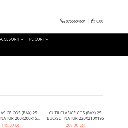
0755604601
0,00
ACCESORII
PLICURI
LASICE CO5 (BAX) 25
CUTII CLASICE CO5 (BAX) 25
 NATUR 200x200x150
BUC/SET NATUR 220X210X195
mm
149,00 Lei
269,00 Lei