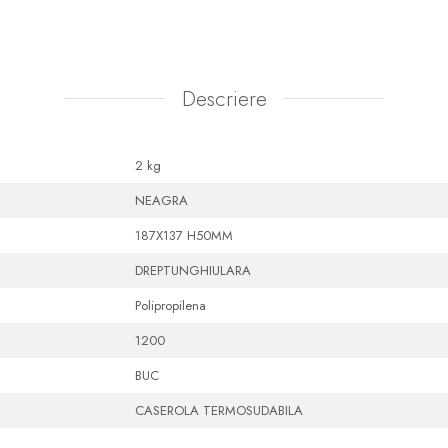
Descriere
2 kg
NEAGRA
187X137 H50MM
DREPTUNGHIULARA
Polipropilena
1200
BUC
CASEROLA TERMOSUDABILA