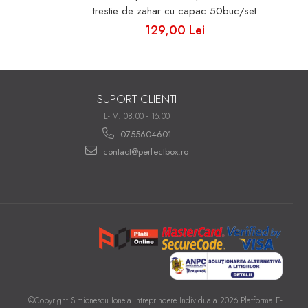
trestie de zahar cu capac 50buc/set
129,00 Lei
SUPORT CLIENTI
L- V: 08:00 - 16:00
0755604601
contact@perfectbox.ro
©Copyright Simionescu Ionela Intreprindere Individuala 2026
Platforma E-