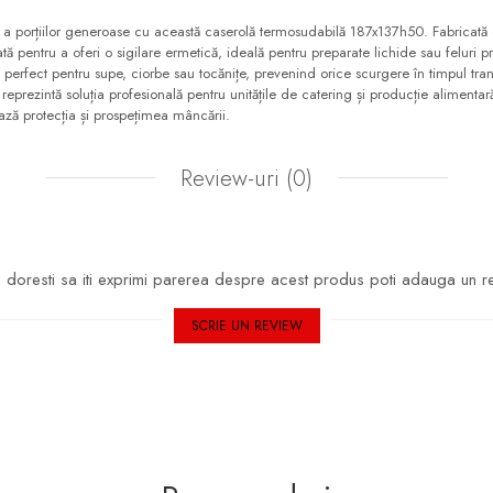
 a porțiilor generoase cu această caserolă termosudabilă 187x137h50. Fabricată 
tată pentru a oferi o sigilare ermetică, ideală pentru preparate lichide sau feluri
erfect pentru supe, ciorbe sau tocănițe, prevenind orice scurgere în timpul tran
prezintă soluția profesională pentru unitățile de catering și producție alimenta
ează protecția și prospețimea mâncării.
Review-uri
(0)
doresti sa iti exprimi parerea despre acest produs poti adauga un r
SCRIE UN REVIEW