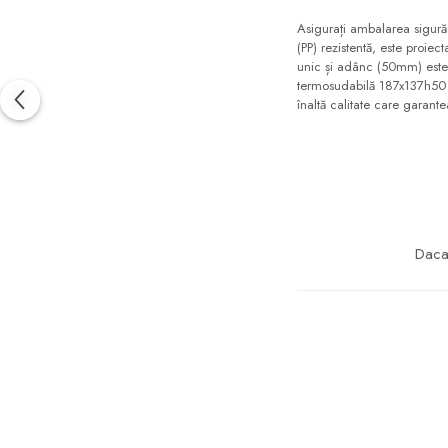
Asigurați ambalarea sigură
(PP) rezistentă, este proiec
unic și adânc (50mm) este p
termosudabilă 187x137h50 re
înaltă calitate care garant
Daca 