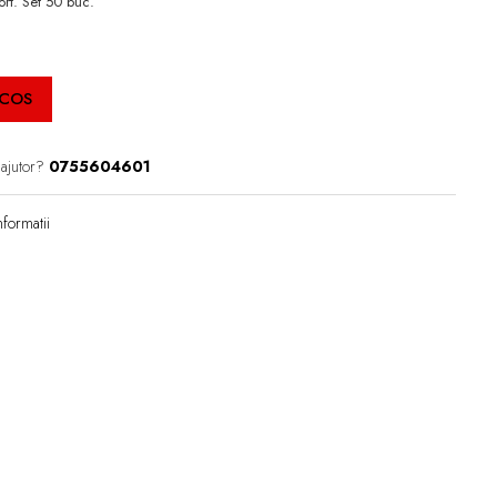
ort. Set 50 buc.
 COS
 ajutor?
0755604601
formatii