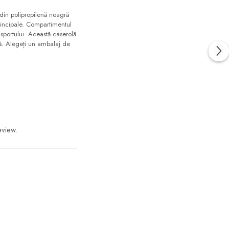
din polipropilenă neagră
 principale. Compartimentul
sportului. Această caserolă
ră. Alegeți un ambalaj de
eview.