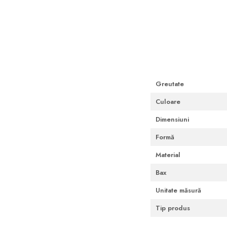
Cutii Fast Food Blank
Distribuie
Cutii Fast Food Generic
pe
Facebook
Cutii Pizza
Cutii Pizza Blank
Cutii Pizza Generic
Triunghiuri si accesorii pizza
Greutate
Culoare
Dimensiuni
Formă
Material
Bax
Unitate măsură
Tip produs