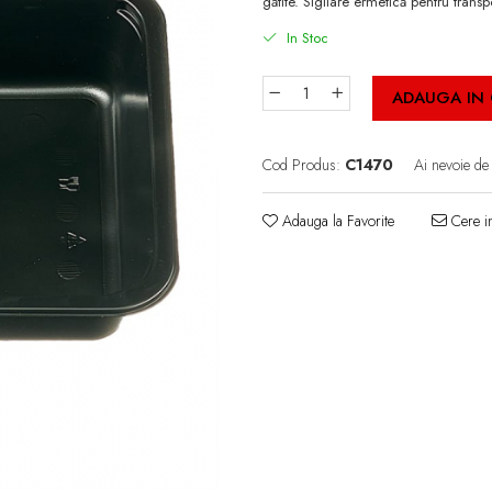
gătite. Sigilare ermetică pentru transp
In Stoc
ADAUGA IN
Cod Produs:
C1470
Ai nevoie de
Adauga la Favorite
Cere in