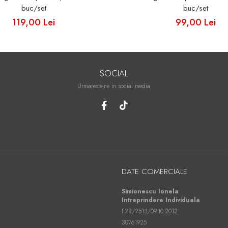
buc/set
buc/set
119,00 Lei
99,00 Lei
SOCIAL
Urmareste-ne in social media
DATE COMERCIALE
Simionescu Ionela
Intreprindere Individuala
F22/2513/09.10.2012
30761925