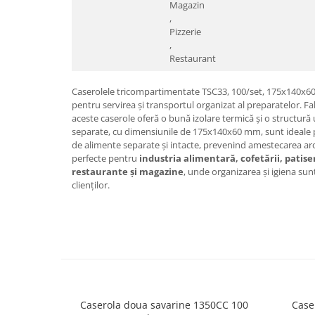
Magazin
,
Pizzerie
,
Restaurant
Caserolele tricompartimentate TSC33, 100/set, 175x140x60, s
pentru servirea și transportul organizat al preparatelor. F
aceste caserole oferă o bună izolare termică și o structur
separate, cu dimensiunile de 175x140x60 mm, sunt ideale p
de alimente separate și intacte, prevenind amestecarea aro
perfecte pentru
industria alimentară, cofetării, patiseri
restaurante și magazine
, unde organizarea și igiena sun
clienților.
Caserola doua savarine 1350CC 100
Case