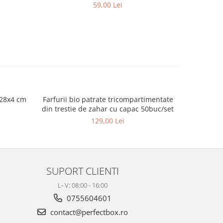
59,00 Lei
x28x4 cm
Farfurii bio patrate tricompartimentate
CAPAC CA
din trestie de zahar cu capac 50buc/set
129,00 Lei
SUPORT CLIENTI
L- V: 08:00 - 16:00
0755604601
contact@perfectbox.ro