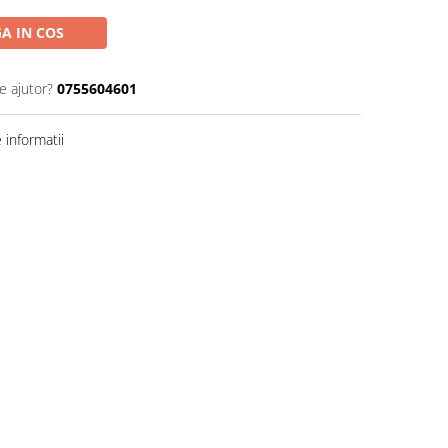
A IN COS
e ajutor?
0755604601
informatii