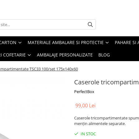
 CARTON
MATERIALE AMBALARE SI PROTECTIE
PAHARE SI 
RI COFETARIE
AMBALAJE PERSONALIZATE
BLOG
compartimentate TSC33 100/set 175x140x60
Caserole tricompartim
PerfectBox
99,00 Lei
Caserole tricompartimentate spumă
mențin alimentele separate.
IN STOC