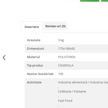
Triunghiuri si accesorii pizza
Distribuie
pe
Facebook
Review-uri
(0)
Descriere
Greutate
3 kg
Dimensiuni
175x140x60
Material
POLISTIREN
Tip produs
CASEROLA
Numar bucati/set
100
Activitate
Industria alimentară / Industria n
,
Cofetarie / Patiserie
,
Fast Food
,