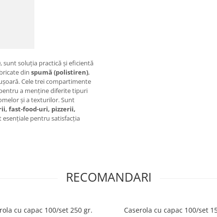
unt soluția practică și eficientă
abricate din
spumă (polistiren)
,
ă ușoară. Cele trei compartimente
entru a menține diferite tipuri
melor și a texturilor. Sunt
i, fast-food-uri, pizzerii,
t esențiale pentru satisfacția
RECOMANDARI
rola cu capac 100/set 250 gr.
Caserola cu capac 100/set 15