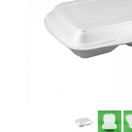
Sacose Plastic
Cutii Clasice CO3 (BAX)
Cutii Clasice CO5 (BAX)
Cutii Cofetarie/ Patiserie
Cutii Prajituri Blank
Cutii Prajituri cu Display
Cutii Prajituri Generic
Cutii Tort Blank
Cutii Tort Generic
Suport Clatite
Cutii Fast Food
Cutii Display
Cutii Fast Food Blank
Cutii Fast Food Generic
Cutii Pizza
Cutii Pizza Blank
Cutii Pizza Generic