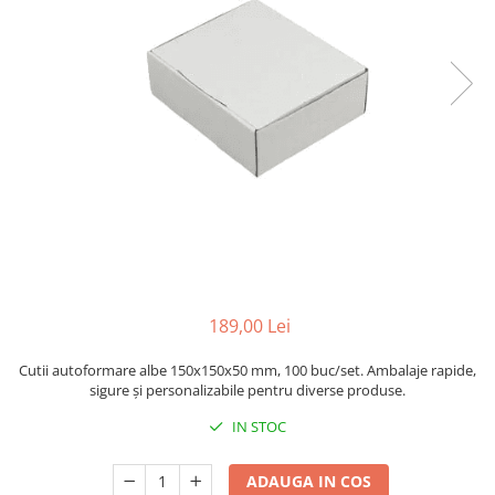
Sacose Plastic
Cutii Clasice CO3 (BAX)
Cutii Clasice CO5 (BAX)
Cutii Cofetarie/ Patiserie
Cutii Prajituri Blank
Cutii Prajituri cu Display
Cutii Prajituri Generic
Cutii Tort Blank
Cutii Tort Generic
Suport Clatite
Cutii Fast Food
189,00 Lei
Cutii Display
Cutii Fast Food Blank
Cutii autoformare albe 150x150x50 mm, 100 buc/set. Ambalaje rapide,
Cutii Fast Food Generic
sigure și personalizabile pentru diverse produse.
Cutii Pizza
IN STOC
Cutii Pizza Blank
Cutii Pizza Generic
ADAUGA IN COS