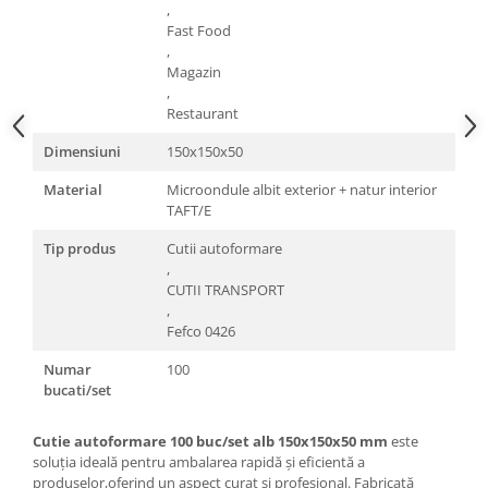
,
Fast Food
,
Magazin
,
Restaurant
Dimensiuni
150x150x50
Material
Microondule albit exterior + natur interior
TAFT/E
Tip produs
Cutii autoformare
,
CUTII TRANSPORT
,
Fefco 0426
Numar
100
bucati/set
Cutie autoformare 100 buc/set alb 150x150x50 mm
este
soluția ideală pentru ambalarea rapidă și eficientă a
produselor,oferind un aspect curat și profesional. Fabricată