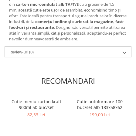
din
carton microondulat alb TAFT/E
cu o grosime de 1.5
mm, această cutie este ușor de asamblat, economisind timp și
efort. Este ideală pentru transportul sigur al produselor în diverse
industrii, de la
comerțul online și curierat la magazine, fast-
food-uri și restaurante
. Designul său versatil permite utilizarea
atât în varianta simplă, cât și personalizată, adaptându-se perfect
nevoilor dumneavoastră de ambalare.
Review-uri
(0)
RECOMANDARI
Cutie meniu carton kraft
Cutie autoformare 100
900ml 50 buc/set
buc/set alb 183x58x62
82,53 Lei
199,00 Lei