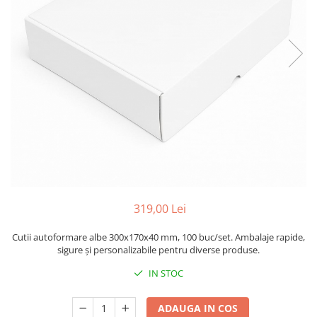
Sacose Plastic
Cutii Clasice CO3 (BAX)
Cutii Clasice CO5 (BAX)
Cutii Cofetarie/ Patiserie
Cutii Prajituri Blank
Cutii Prajituri cu Display
Cutii Prajituri Generic
Cutii Tort Blank
Cutii Tort Generic
Suport Clatite
Cutii Fast Food
319,00 Lei
Cutii Display
Cutii Fast Food Blank
Cutii autoformare albe 300x170x40 mm, 100 buc/set. Ambalaje rapide,
Cutii Fast Food Generic
sigure și personalizabile pentru diverse produse.
Cutii Pizza
IN STOC
Cutii Pizza Blank
Cutii Pizza Generic
ADAUGA IN COS