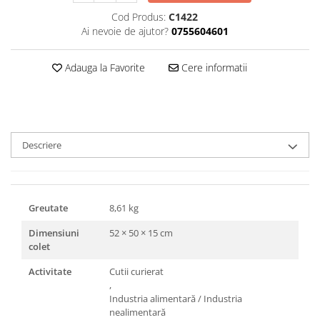
Triunghiuri si accesorii pizza
Cod Produs:
C1422
Ai nevoie de ajutor?
0755604601
Adauga la Favorite
Cere informatii
Descriere
Greutate
8,61 kg
Dimensiuni
52 × 50 × 15 cm
colet
Activitate
Cutii curierat
,
Industria alimentară / Industria
nealimentară