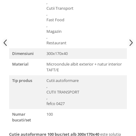
,
Cutii Transport
,
Fast Food
,
Magazin
,
Restaurant
Dimensiuni
300x170x40
Material
Microondule albit exterior + natur interior
TAFT/E
Tip produs
Cutii autoformare
,
CUTII TRANSPORT
,
fefco 0427
Numar
100
bucati/set
Cutie autoformare 100 buc/set alb 300x170x40
este soluția