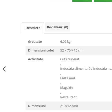
Triunghiuri si accesorii pizza
Distribuie
pe
Facebook
Review-uri
(0)
Descriere
Greutate
6,02 kg
Dimensiuni colet
52 × 70 × 15 cm
Activitate
Cutii curierat
,
Industria alimentară / Industria n
,
Fast Food
,
Magazin
,
Restaurant
Dimensiuni
210x120x60