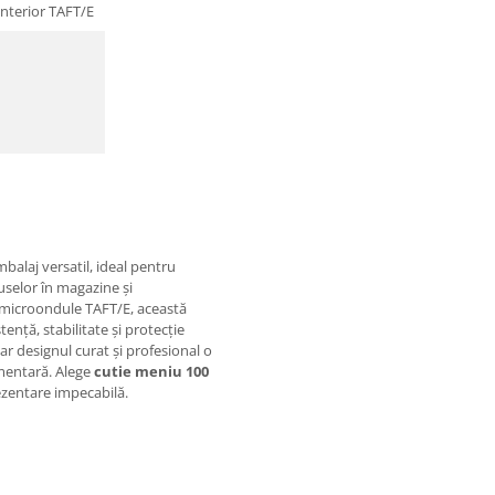
interior TAFT/E
balaj versatil, ideal pentru
uselor în magazine și
ă microondule TAFT/E, această
tență, stabilitate și protecție
ar designul curat și profesional o
imentară. Alege
cutie meniu 100
ezentare impecabilă.