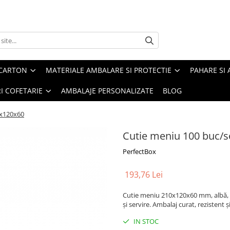
 CARTON
MATERIALE AMBALARE SI PROTECTIE
PAHARE SI 
RI COFETARIE
AMBALAJE PERSONALIZATE
BLOG
0x120x60
Cutie meniu 100 buc/s
PerfectBox
193,76 Lei
Cutie meniu 210x120x60 mm, albă, 1
și servire. Ambalaj curat, rezistent ș
IN STOC