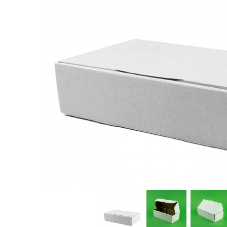
Sacose Plastic
Cutii Clasice CO3 (BAX)
Cutii Clasice CO5 (BAX)
Cutii Cofetarie/ Patiserie
Cutii Prajituri Blank
Cutii Prajituri cu Display
Cutii Prajituri Generic
Cutii Tort Blank
Cutii Tort Generic
Suport Clatite
Cutii Fast Food
Cutii Display
Cutii Fast Food Blank
Cutii Fast Food Generic
Cutii Pizza
Cutii Pizza Blank
Cutii Pizza Generic