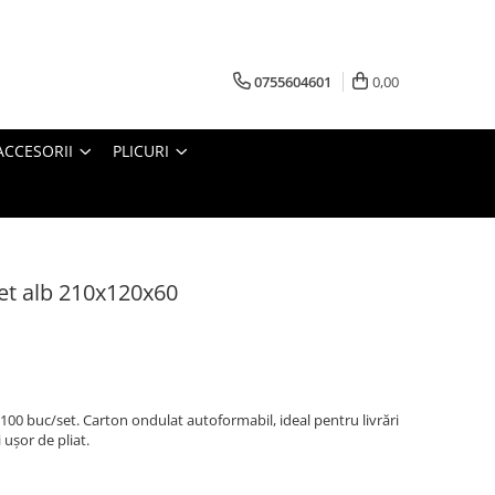
0755604601
0,00
ACCESORII
PLICURI
et alb 210x120x60
00 buc/set. Carton ondulat autoformabil, ideal pentru livrări
i ușor de pliat.