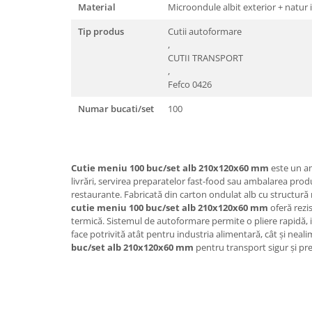
Material
Microondule albit exterior + natur 
Tip produs
Cutii autoformare
,
CUTII TRANSPORT
,
Fefco 0426
Numar bucati/set
100
Cutie meniu 100 buc/set alb 210x120x60 mm
este un am
livrări, servirea preparatelor fast-food sau ambalarea prod
restaurante. Fabricată din carton ondulat alb cu structur
cutie meniu 100 buc/set alb 210x120x60 mm
oferă rezis
termică. Sistemul de autoformare permite o pliere rapidă, i
face potrivită atât pentru industria alimentară, cât și neal
buc/set alb 210x120x60 mm
pentru transport sigur și pr