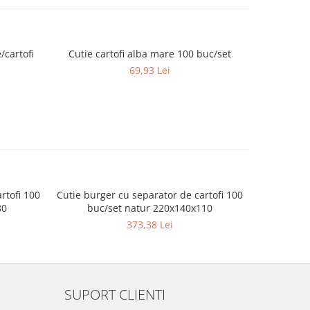
/cartofi
Cutie cartofi alba mare 100 buc/set
Cutie ca
69,93 Lei
rtofi 100
Cutie burger cu separator de cartofi 100
80
buc/set natur 220x140x110
373,38 Lei
SUPORT CLIENTI