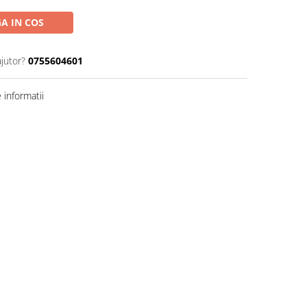
A IN COS
ajutor?
0755604601
informatii