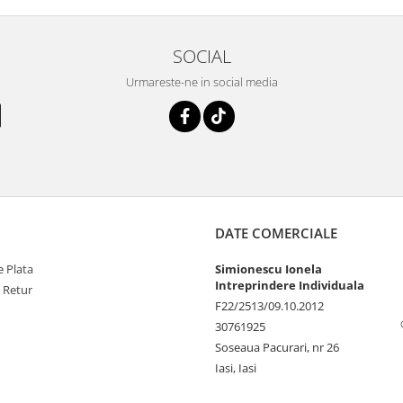
SOCIAL
Urmareste-ne in social media
DATE COMERCIALE
 Plata
Simionescu Ionela
Intreprindere Individuala
e Retur
F22/2513/09.10.2012
30761925
Soseaua Pacurari, nr 26
Iasi, Iasi