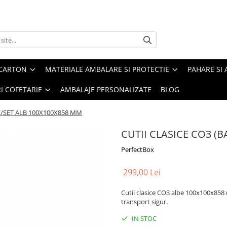
 CARTON
MATERIALE AMBALARE SI PROTECTIE
PAHARE SI 
RI COFETARIE
AMBALAJE PERSONALIZATE
BLOG
UC/SET ALB 100X100X858 MM
CUTII CLASICE CO3 (
PerfectBox
299,00 Lei
Cutii clasice CO3 albe 100x100x858
transport sigur.
IN STOC