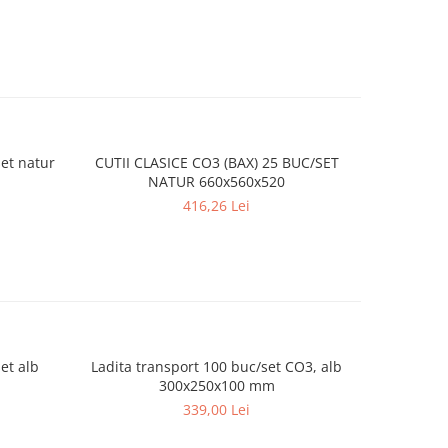
set natur
CUTII CLASICE CO3 (BAX) 25 BUC/SET
CUTII CLAS
NATUR 660x560x520
416,26 Lei
et alb
Ladita transport 100 buc/set CO3, alb
Cutii cu
300x250x100 mm
339,00 Lei