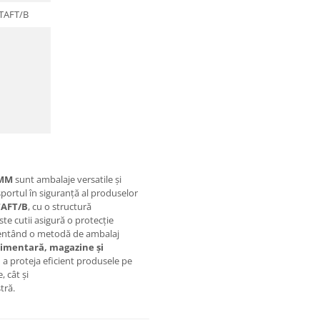
 TAFT/B
 MM
sunt ambalaje versatile și
portul în siguranță al produselor
TAFT/B
, cu o structură
te cutii asigură o protecție
ezentând o metodă de ambalaj
alimentară, magazine și
 a proteja eficient produsele pe
, cât și
tră.