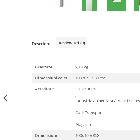
Triunghiuri si accesorii pizza
Distribuie
pe
Facebook
Review-uri
(0)
Descriere
Greutate
9,18 kg
Dimensiuni colet
109 × 23 × 30 cm
Activitate
Cutii curierat
,
Industria alimentară / Industria n
,
Cutii Transport
,
Magazin
Dimensiuni
100x100x858