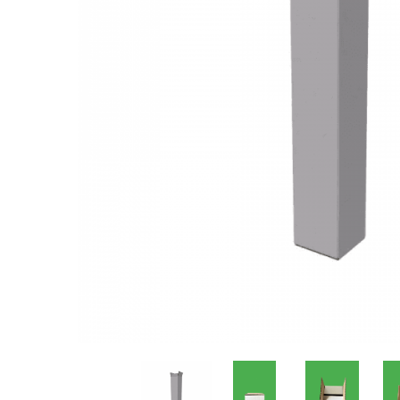
Sacose Plastic
Cutii Clasice CO3 (BAX)
Cutii Clasice CO5 (BAX)
Cutii Cofetarie/ Patiserie
Cutii Prajituri Blank
Cutii Prajituri cu Display
Cutii Prajituri Generic
Cutii Tort Blank
Cutii Tort Generic
Suport Clatite
Cutii Fast Food
Cutii Display
Cutii Fast Food Blank
Cutii Fast Food Generic
Cutii Pizza
Cutii Pizza Blank
Cutii Pizza Generic