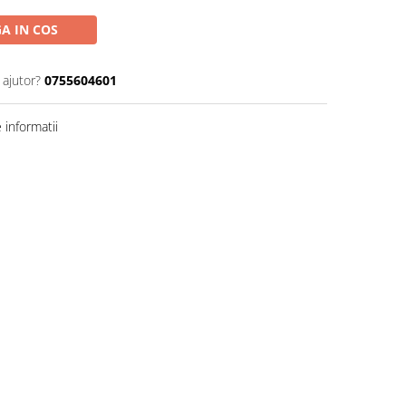
A IN COS
 ajutor?
0755604601
informatii