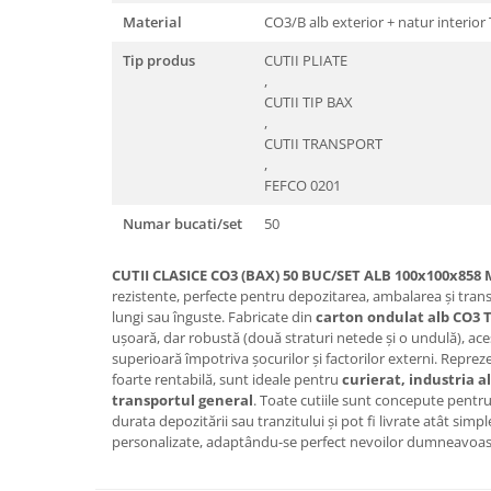
Material
CO3/B alb exterior + natur interior
Tip produs
CUTII PLIATE
,
CUTII TIP BAX
,
CUTII TRANSPORT
,
FEFCO 0201
Numar bucati/set
50
CUTII CLASICE CO3 (BAX) 50 BUC/SET ALB 100x100x858
rezistente, perfecte pentru depozitarea, ambalarea și trans
lungi sau înguste. Fabricate din
carton ondulat alb CO3 
ușoară, dar robustă (două straturi netede și o undulă), aces
superioară împotriva șocurilor și factorilor externi. Repr
foarte rentabilă, sunt ideale pentru
curierat, industria 
transportul general
. Toate cutiile sunt concepute pentru
durata depozitării sau tranzitului și pot fi livrate atât simple
personalizate, adaptându-se perfect nevoilor dumneavoas