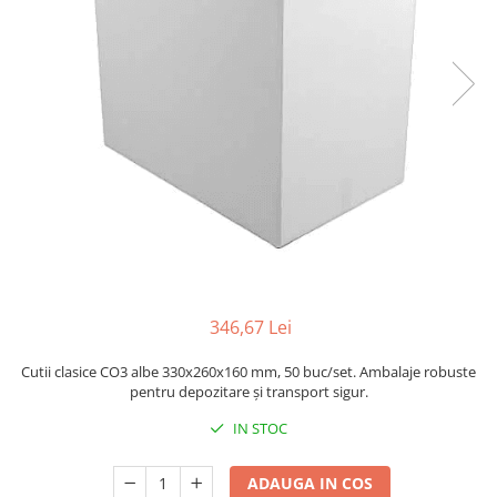
Sacose Plastic
Cutii Clasice CO3 (BAX)
Cutii Clasice CO5 (BAX)
Cutii Cofetarie/ Patiserie
Cutii Prajituri Blank
Cutii Prajituri cu Display
Cutii Prajituri Generic
Cutii Tort Blank
Cutii Tort Generic
Suport Clatite
Cutii Fast Food
346,67 Lei
Cutii Display
Cutii Fast Food Blank
Cutii clasice CO3 albe 330x260x160 mm, 50 buc/set. Ambalaje robuste
Cutii Fast Food Generic
pentru depozitare și transport sigur.
Cutii Pizza
IN STOC
Cutii Pizza Blank
Cutii Pizza Generic
ADAUGA IN COS