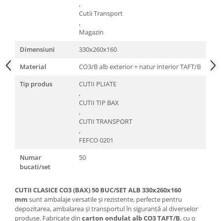
,
Cutii Transport
,
Magazin
Dimensiuni
330x260x160
Material
CO3/B alb exterior + natur interior TAFT/B
Tip produs
CUTII PLIATE
,
CUTII TIP BAX
,
CUTII TRANSPORT
,
FEFCO 0201
Numar
50
bucati/set
CUTII CLASICE CO3 (BAX) 50 BUC/SET ALB 330x260x160
mm
sunt ambalaje versatile și rezistente, perfecte pentru
depozitarea, ambalarea și transportul în siguranță al diverselor
produse. Fabricate din
carton ondulat alb CO3 TAFT/B
, cu o