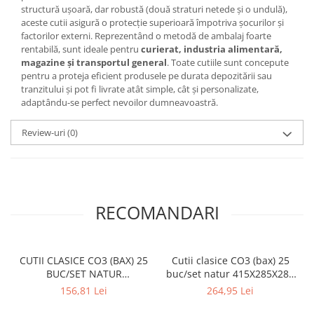
structură ușoară, dar robustă (două straturi netede și o undulă),
aceste cutii asigură o protecție superioară împotriva șocurilor și
factorilor externi. Reprezentând o metodă de ambalaj foarte
rentabilă, sunt ideale pentru
curierat, industria alimentară,
magazine și transportul general
. Toate cutiile sunt concepute
pentru a proteja eficient produsele pe durata depozitării sau
tranzitului și pot fi livrate atât simple, cât și personalizate,
adaptându-se perfect nevoilor dumneavoastră.
Review-uri
(0)
RECOMANDARI
CUTII CLASICE CO3 (BAX) 25
Cutii clasice CO3 (bax) 25
BUC/SET NATUR
buc/set natur 415X285X285
240x160x135
mm
156,81 Lei
264,95 Lei