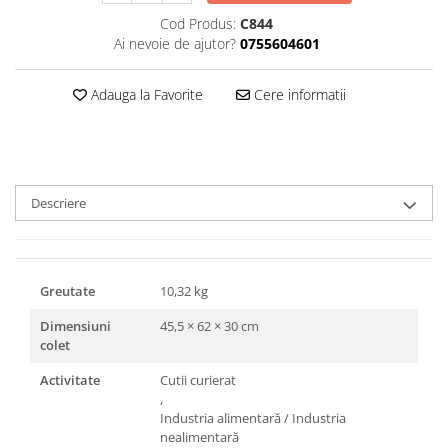
Triunghiuri si accesorii pizza
Cod Produs:
C844
Ai nevoie de ajutor?
0755604601
Adauga la Favorite
Cere informatii
Descriere
Greutate
10,32 kg
Dimensiuni
45,5 × 62 × 30 cm
colet
Activitate
Cutii curierat
,
Industria alimentară / Industria
nealimentară