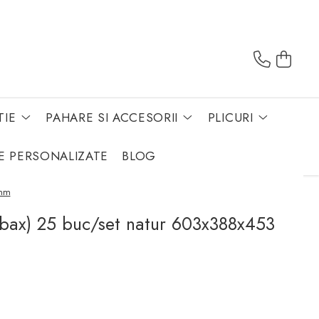
TIE
PAHARE SI ACCESORII
PLICURI
E PERSONALIZATE
BLOG
 mm
(bax) 25 buc/set natur 603x388x453