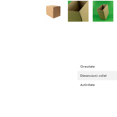
Cutii Fast Food Blank
Cutii Fast Food Generic
Cutii Pizza
Cutii Pizza Blank
Distribuie
pe
Cutii Pizza Generic
Facebook
Triunghiuri si accesorii pizza
Greutate
Dimensiuni colet
Activitate