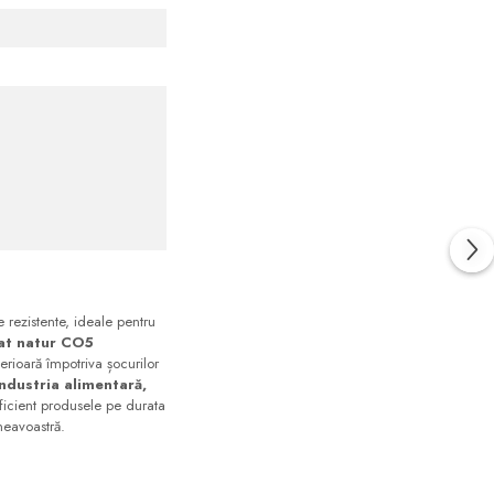
rezistente, ideale pentru
at natur CO5
perioară împotriva șocurilor
industria alimentară,
eficient produsele pe durata
mneavoastră.