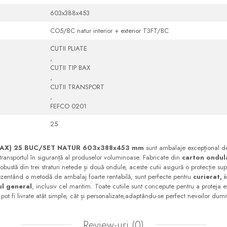
603x388x453
CO5/BC natur interior + exterior T3FT/BC
CUTII PLIATE
,
CUTII TIP BAX
,
CUTII TRANSPORT
,
FEFCO 0201
25
BAX) 25 BUC/SET NATUR 603x388x453 mm
sunt ambalaje excepțional de 
transportul în siguranță al produselor voluminoase. Fabricate din
carton ondul
robustă din trei straturi netede și două ondule, aceste cutii asigură o protecție su
prezentând o metodă de ambalaj foarte rentabilă, sunt perfecte pentru
curierat, 
ul general
, inclusiv cel maritim. Toate cutiile sunt concepute pentru a proteja 
și pot fi livrate atât simple, cât și personalizate,adaptându-se perfect nevoilor du
Review-uri
(0)