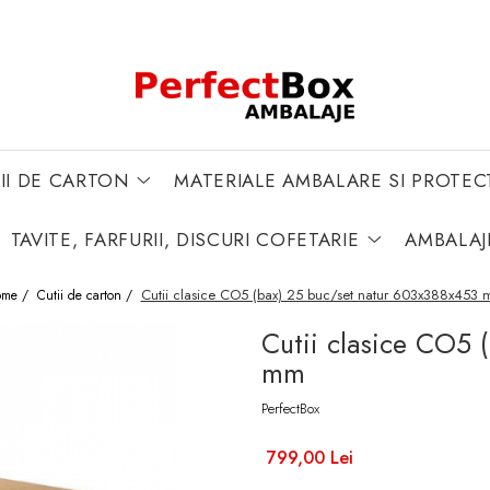
II DE CARTON
MATERIALE AMBALARE SI PROTEC
TAVITE, FARFURII, DISCURI COFETARIE
AMBALAJ
Cutii clasice CO5 (bax) 25 buc/set natur 603x388x453
ome /
Cutii de carton /
Cutii clasice CO5 
mm
PerfectBox
799,00 Lei