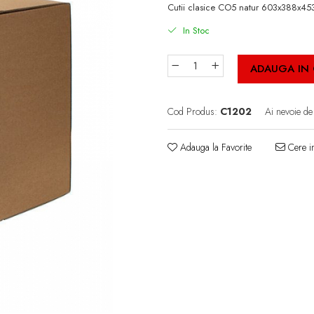
Cutii clasice CO5 natur 603x388x453 
In Stoc
ADAUGA IN
Cod Produs:
C1202
Ai nevoie de
Adauga la Favorite
Cere in