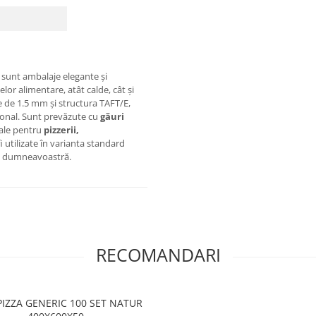
sunt ambalaje elegante și
elor alimentare, atât calde, cât și
e de 1.5 mm și structura TAFT/E,
sional. Sunt prevăzute cu
găuri
eale pentru
pizzerii,
fi utilizate în varianta standard
ui dumneavoastră.
RECOMANDARI
 PIZZA GENERIC 100 SET NATUR