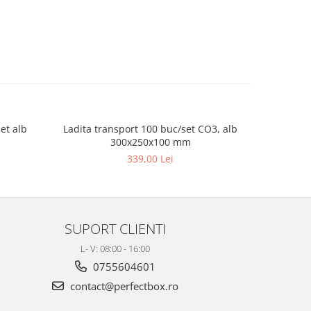
et alb
Ladita transport 100 buc/set CO3, alb
Cutii cu
300x250x100 mm
339,00 Lei
SUPORT CLIENTI
L- V: 08:00 - 16:00
0755604601
contact@perfectbox.ro