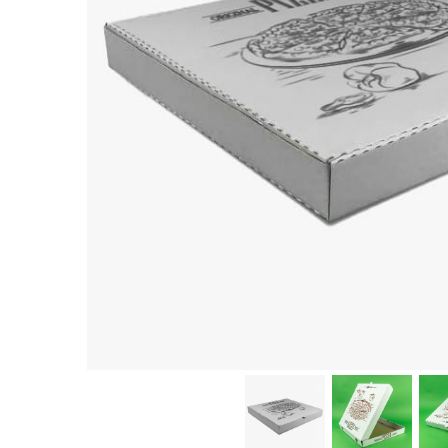
Sacose Plastic
Cutii Clasice CO3 (BAX)
Cutii Clasice CO5 (BAX)
Cutii Cofetarie/ Patiserie
Cutii Prajituri Blank
Cutii Prajituri cu Display
Cutii Prajituri Generic
Cutii Tort Blank
Cutii Tort Generic
Suport Clatite
Cutii Fast Food
Cutii Display
Cutii Fast Food Blank
Cutii Fast Food Generic
Cutii Pizza
Cutii Pizza Blank
Cutii Pizza Generic