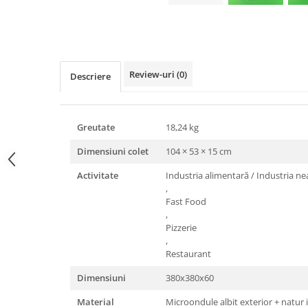
Triunghiuri si accesorii pizza
Distribuie
pe
Facebook
Review-uri
(0)
Descriere
Greutate
18,24 kg
Dimensiuni colet
104 × 53 × 15 cm
Activitate
Industria alimentară / Industria n
,
Fast Food
,
Pizzerie
,
Restaurant
Dimensiuni
380x380x60
Material
Microondule albit exterior + natur 