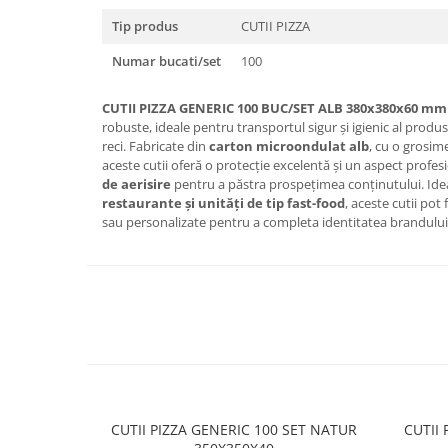
Tip produs
CUTII PIZZA
Numar bucati/set
100
CUTII PIZZA GENERIC 100 BUC/SET ALB 380x380x60 mm
robuste, ideale pentru transportul sigur și igienic al produs
reci. Fabricate din
carton microondulat alb
, cu o grosim
aceste cutii oferă o protecție excelentă și un aspect profe
de aerisire
pentru a păstra prospețimea conținutului. Id
restaurante și unități de tip fast-food
, aceste cutii pot 
sau personalizate pentru a completa identitatea brandul
CUTII PIZZA GENERIC 100 SET NATUR
CUTII