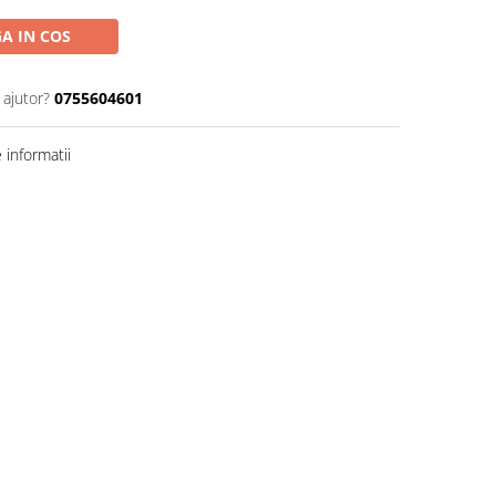
A IN COS
 ajutor?
0755604601
informatii