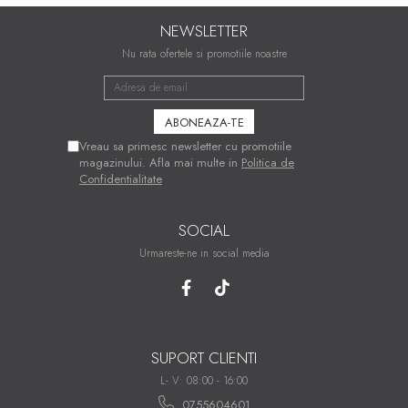
NEWSLETTER
Nu rata ofertele si promotiile noastre
Vreau sa primesc newsletter cu promotiile
magazinului. Afla mai multe in
Politica de
Confidentialitate
SOCIAL
Urmareste-ne in social media
SUPORT CLIENTI
L- V: 08:00 - 16:00
0755604601