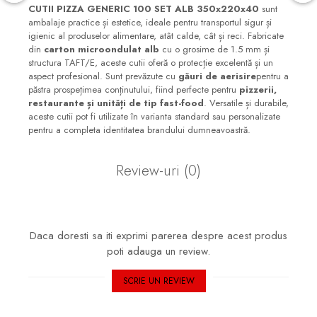
CUTII PIZZA GENERIC 100 SET ALB 350x220x40
sunt
ambalaje practice și estetice, ideale pentru transportul sigur și
igienic al produselor alimentare, atât calde, cât și reci. Fabricate
din
carton microondulat alb
cu o grosime de 1.5 mm și
structura TAFT/E, aceste cutii oferă o protecție excelentă și un
aspect profesional. Sunt prevăzute cu
găuri de aerisire
pentru a
păstra prospețimea conținutului, fiind perfecte pentru
pizzerii,
restaurante și unități de tip fast-food
. Versatile și durabile,
aceste cutii pot fi utilizate în varianta standard sau personalizate
pentru a completa identitatea brandului dumneavoastră.
Review-uri
(0)
Daca doresti sa iti exprimi parerea despre acest produs
poti adauga un review.
SCRIE UN REVIEW