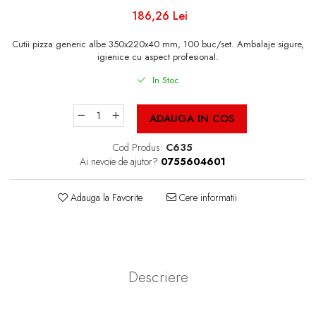
Cutii Fast Food Blank
186,26 Lei
Cutii Fast Food Generic
Cutii Pizza
Cutii pizza generic albe 350x220x40 mm, 100 buc/set. Ambalaje sigure,
igienice cu aspect profesional.
Cutii Pizza Blank
In Stoc
Cutii Pizza Generic
Triunghiuri si accesorii pizza
ADAUGA IN COS
Cod Produs:
C635
Ai nevoie de ajutor?
0755604601
Adauga la Favorite
Cere informatii
Descriere