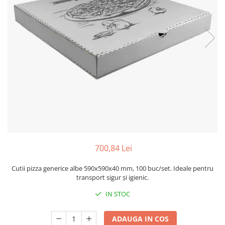
Sacose Plastic
Cutii Clasice CO3 (BAX)
Cutii Clasice CO5 (BAX)
Cutii Cofetarie/ Patiserie
Cutii Prajituri Blank
Cutii Prajituri cu Display
Cutii Prajituri Generic
Cutii Tort Blank
Cutii Tort Generic
Suport Clatite
Cutii Fast Food
700,84 Lei
Cutii Display
Cutii Fast Food Blank
Cutii pizza generice albe 590x590x40 mm, 100 buc/set. Ideale pentru
Cutii Fast Food Generic
transport sigur și igienic.
Cutii Pizza
IN STOC
Cutii Pizza Blank
Cutii Pizza Generic
ADAUGA IN COS