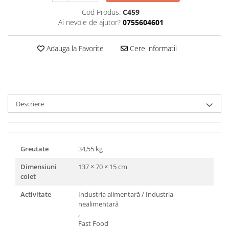
Triunghiuri si accesorii pizza
Cod Produs:
C459
Ai nevoie de ajutor?
0755604601
Adauga la Favorite
Cere informatii
Descriere
Greutate
34,55 kg
Dimensiuni
137 × 70 × 15 cm
colet
Activitate
Industria alimentară / Industria
nealimentară
,
Fast Food