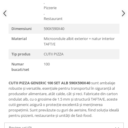
,
Pizzerie
,
Restaurant
Dimensiuni
590X590X40
Material
Microondule albit exterior + natur interior
TAFT/E
Tip produs
CUTII PIZZA
Numar
100
bucati/set
CUTII PIZZA GENERIC 100 SET ALB 590X590X40
sunt ambalaje
robuste și versatile, esențiale pentru transportul în siguranță al
produselor alimentare, atât calde, cât și reci. Fabricate din carton
ondulat alb, cu o grosime de 1.5 mm și structură TAFTA/E, aceste
cutii generic asigură o protecție excelentă și menținerea
prospețimii. Sunt prevăzute cu guri de aerisire, fiind soluția ideală
pentru pizzerii, restaurante și unități de fast-food.
Review-uri
(0)