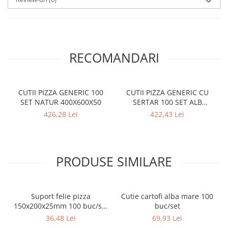
RECOMANDARI
CUTII PIZZA GENERIC 100
CUTII PIZZA GENERIC CU
SET NATUR 400X600X50
SERTAR 100 SET ALB
320X320X40
426,28 Lei
422,43 Lei
PRODUSE SIMILARE
Suport felie pizza
Cutie cartofi alba mare 100
150x200x25mm 100 buc/set
buc/set
Natur
36,48 Lei
69,93 Lei