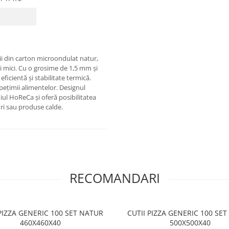
 din carton microondulat natur,
i mici. Cu o grosime de 1,5 mm și
ficientă și stabilitate termică.
ețimii alimentelor. Designul
iul HoReCa și oferă posibilitatea
ri sau produse calde.
RECOMANDARI
 PIZZA GENERIC 100 SET NATUR
CUTII PIZZA GENERIC 100 SE
460X460X40
500X500X40