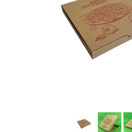
Sacose Plastic
Cutii Clasice CO3 (BAX)
Cutii Clasice CO5 (BAX)
Cutii Cofetarie/ Patiserie
Cutii Prajituri Blank
Cutii Prajituri cu Display
Cutii Prajituri Generic
Cutii Tort Blank
Cutii Tort Generic
Suport Clatite
Cutii Fast Food
Cutii Display
Cutii Fast Food Blank
Cutii Fast Food Generic
Cutii Pizza
Cutii Pizza Blank
Cutii Pizza Generic