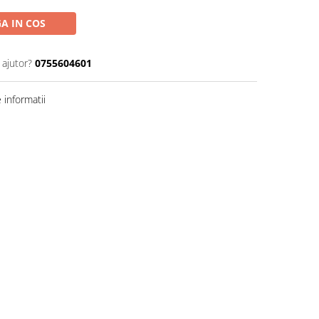
A IN COS
 ajutor?
0755604601
informatii