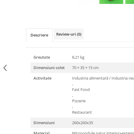
Triunghiuri si accesorii pizza
Distribuie
pe
Facebook
Review-uri
(0)
Descriere
Greutate
8,21 kg
Dimensiuni colet
70 × 35 × 15 cm
Activitate
Industria alimentară / Industria n
,
Fast Food
,
Pizzerie
,
Restaurant
Dimensiuni
260x260x35
Material
Microondule natur interior+exterio