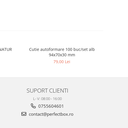
 NATUR
Cutie autoformare 100 buc/set alb
Ladita tr
94x70x30 mm
79,00 Lei
SUPORT CLIENTI
L- V: 08:00 - 16:00
0755604601
contact@perfectbox.ro