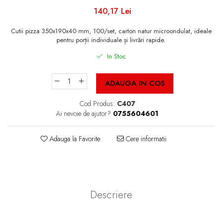
Cutii Fast Food Blank
140,17 Lei
Cutii Fast Food Generic
Cutii Pizza
Cutii pizza 350x190x40 mm, 100/set, carton natur microondulat, ideale
pentru porții individuale și livrări rapide.
Cutii Pizza Blank
In Stoc
Cutii Pizza Generic
Triunghiuri si accesorii pizza
ADAUGA IN COS
Cod Produs:
C407
Ai nevoie de ajutor?
0755604601
Adauga la Favorite
Cere informatii
Descriere