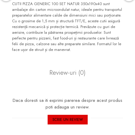
CUTII PIZZA GENERIC 100 SET NATUR 350x190x40 sunt
ambalaje din carton microondulat natur, ideale pentru transportul
preparatelor alimentare calde de dimensiuni mici sau porționate.
Cu o grosime de 1,5 mm și structură TFT/E, aceste cutii asigură
rezistență mecanică și protecție termică. Prevăzute cu guri de
aerisire, contribuie la păstrarea prospețimii produselor. Sunt
perfecte pentru pizzerii, fast food-uri și restaurante care livrează
felii de pizza, calzone sau alte preparate similare. Formatul lor le
face ușor de stivuit și de manevrat.
Review-uri
(0)
Daca doresti sa iti exprimi parerea despre acest produs
poti adauga un review.
SCRIE UN REVIEW