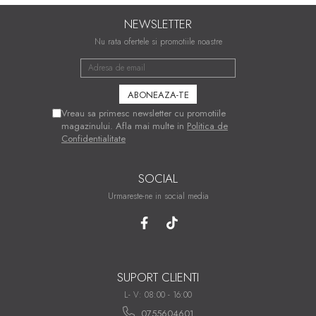
NEWSLETTER
Nu rata ofertele si promotiile noastre
Vreau sa primesc newsletter cu promotiile
magazinului. Afla mai multe in
Politica de
Confidentialitate
SOCIAL
Urmareste-ne in social media
SUPORT CLIENTI
L- V: 08:00 - 16:00
0755604601