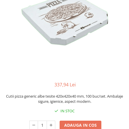
Sacose Plastic
Cutii Clasice CO3 (BAX)
Cutii Clasice CO5 (BAX)
Cutii Cofetarie/ Patiserie
Cutii Prajituri Blank
Cutii Prajituri cu Display
Cutii Prajituri Generic
Cutii Tort Blank
Cutii Tort Generic
Suport Clatite
Cutii Fast Food
337,94 Lei
Cutii Display
Cutii Fast Food Blank
Cutii pizza generic albe tesite 420x420x40 mm, 100 buc/set. Ambalaje
Cutii Fast Food Generic
sigure, igienice, aspect modern.
Cutii Pizza
IN STOC
Cutii Pizza Blank
Cutii Pizza Generic
ADAUGA IN COS