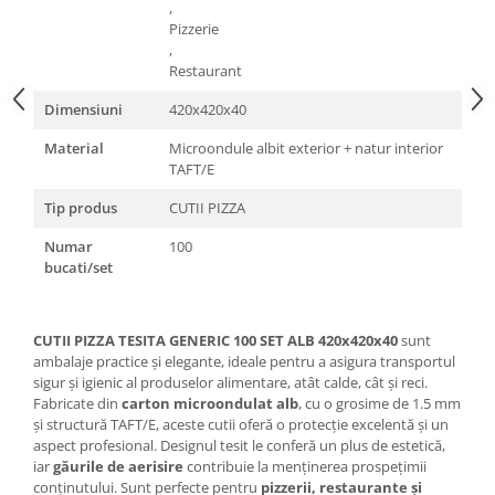
,
Pizzerie
,
Restaurant
Dimensiuni
420x420x40
Material
Microondule albit exterior + natur interior
TAFT/E
Tip produs
CUTII PIZZA
Numar
100
bucati/set
CUTII PIZZA TESITA GENERIC 100 SET ALB 420x420x40
sunt
ambalaje practice și elegante, ideale pentru a asigura transportul
sigur și igienic al produselor alimentare, atât calde, cât și reci.
Fabricate din
carton microondulat alb
, cu o grosime de 1.5 mm
și structură TAFT/E, aceste cutii oferă o protecție excelentă și un
aspect profesional. Designul tesit le conferă un plus de estetică,
iar
găurile de aerisire
contribuie la menținerea prospețimii
conținutului. Sunt perfecte pentru
pizzerii, restaurante și