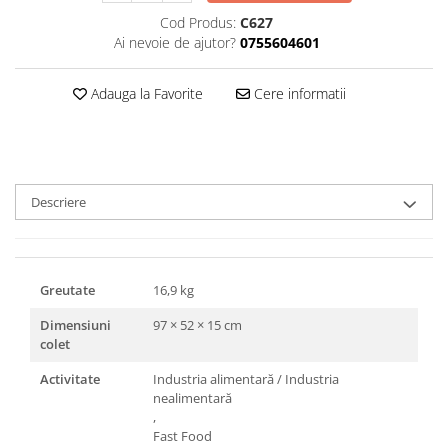
Triunghiuri si accesorii pizza
Cod Produs:
C627
Ai nevoie de ajutor?
0755604601
Adauga la Favorite
Cere informatii
Descriere
Greutate
16,9 kg
Dimensiuni
97 × 52 × 15 cm
colet
Activitate
Industria alimentară / Industria
nealimentară
,
Fast Food