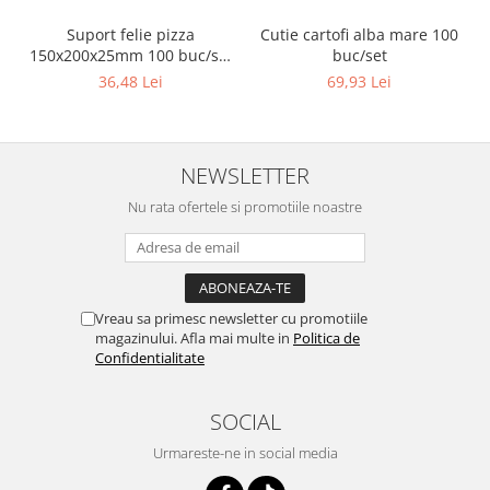
Suport felie pizza
Cutie cartofi alba mare 100
150x200x25mm 100 buc/set
buc/set
Natur
36,48 Lei
69,93 Lei
NEWSLETTER
Nu rata ofertele si promotiile noastre
Vreau sa primesc newsletter cu promotiile
magazinului. Afla mai multe in
Politica de
Confidentialitate
SOCIAL
Urmareste-ne in social media