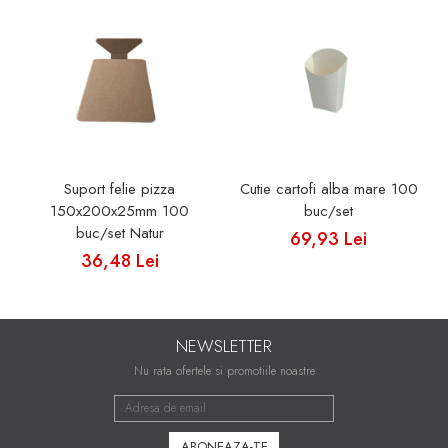
Suport felie pizza
Cutie cartofi alba mare 100
150x200x25mm 100
buc/set
buc/set Natur
69,93 Lei
36,48 Lei
NEWSLETTER
Nu rata ofertele si promotiile noastre