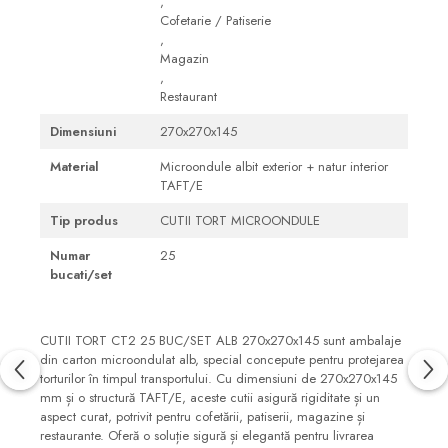
,
Cofetarie / Patiserie
,
Magazin
,
Restaurant
Dimensiuni
270x270x145
Material
Microondule albit exterior + natur interior
TAFT/E
Tip produs
CUTII TORT MICROONDULE
Numar
25
bucati/set
CUTII TORT CT2 25 BUC/SET ALB 270x270x145 sunt ambalaje
din carton microondulat alb, special concepute pentru protejarea
torturilor în timpul transportului. Cu dimensiuni de 270x270x145
mm și o structură TAFT/E, aceste cutii asigură rigiditate și un
aspect curat, potrivit pentru cofetării, patiserii, magazine și
restaurante. Oferă o soluție sigură și elegantă pentru livrarea