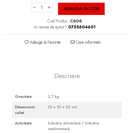
Cutii Fast Food Blank
ADAUGA IN COS
Cutii Fast Food Generic
Cutii Pizza
Cod Produs:
C606
Ai nevoie de ajutor?
0755604601
Cutii Pizza Blank
Cutii Pizza Generic
Adauga la Favorite
Cere informatii
Triunghiuri si accesorii pizza
Descriere
Greutate
2,7 kg
Dimensiuni
33 × 33 × 22 cm
colet
Activitate
Industria alimentară / Industria
nealimentară