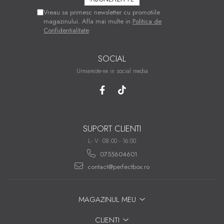
Vreau sa primesc newsletter cu promotiile
magazinului. Afla mai multe in
Politica de
Confidentialitate
SOCIAL
Urmareste-ne in social media
SUPORT CLIENTI
L- V: 08:00 - 16:00
0755604601
contact@perfectbox.ro
MAGAZINUL MEU
CLIENTI