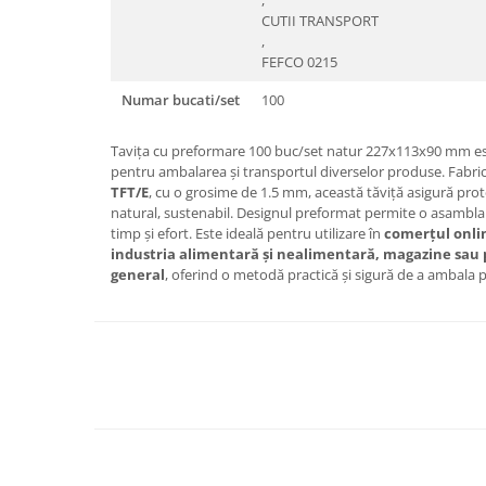
,
CUTII TRANSPORT
,
FEFCO 0215
Numar bucati/set
100
Tavița cu preformare 100 buc/set natur 227x113x90 mm este
pentru ambalarea și transportul diverselor produse. Fabri
TFT/E
, cu o grosime de 1.5 mm, această tăviță asigură prot
natural, sustenabil. Designul preformat permite o asambla
timp și efort. Este ideală pentru utilizare în
comerțul onlin
industria alimentară și nealimentară, magazine sau 
general
, oferind o metodă practică și sigură de a ambala 