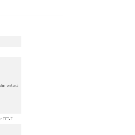
ealimentară
r TFT/E