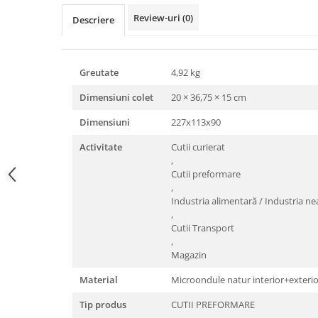
Triunghiuri si accesorii pizza
Review-uri
(0)
Descriere
Greutate
4,92 kg
Dimensiuni colet
20 × 36,75 × 15 cm
Dimensiuni
227x113x90
Activitate
Cutii curierat
,
Cutii preformare
,
Industria alimentară / Industria n
,
Cutii Transport
,
Magazin
Material
Microondule natur interior+exterio
Tip produs
CUTII PREFORMARE