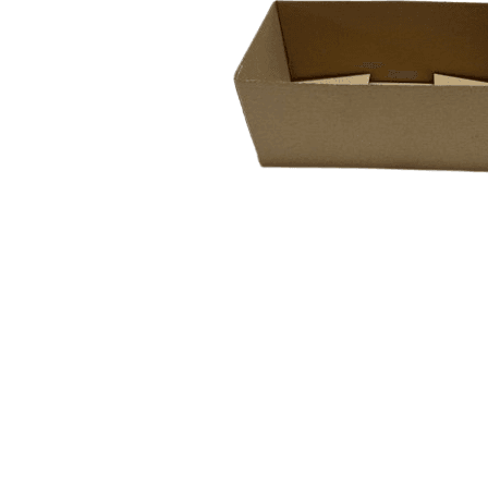
Sacose Plastic
Cutii Clasice CO3 (BAX)
Cutii Clasice CO5 (BAX)
Cutii Cofetarie/ Patiserie
Cutii Prajituri Blank
Cutii Prajituri cu Display
Cutii Prajituri Generic
Cutii Tort Blank
Cutii Tort Generic
Suport Clatite
Cutii Fast Food
Cutii Display
Cutii Fast Food Blank
Cutii Fast Food Generic
Cutii Pizza
Distribuie
Cutii Pizza Blank
pe
Facebook
Cutii Pizza Generic