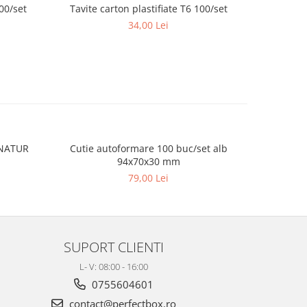
100/set
Tavite carton plastifiate T6 100/set
34,00 Lei
 NATUR
Cutie autoformare 100 buc/set alb
Ladita tr
94x70x30 mm
79,00 Lei
SUPORT CLIENTI
L- V: 08:00 - 16:00
0755604601
contact@perfectbox.ro