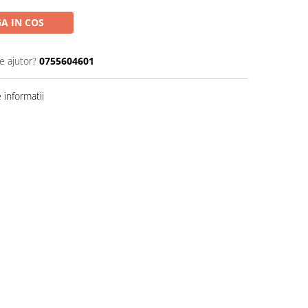
A IN COS
e ajutor?
0755604601
informatii