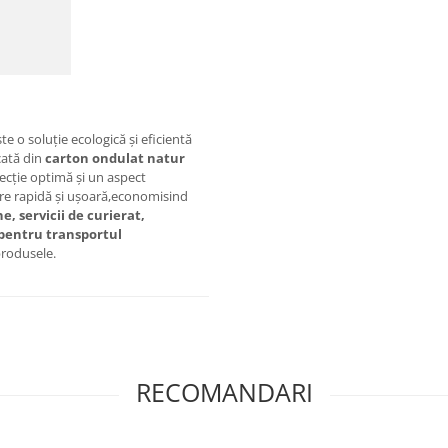
 o soluție ecologică și eficientă
cată din
carton ondulat natur
ecție optimă și un aspect
re rapidă și ușoară,economisind
e, servicii de curierat,
pentru transportul
produsele.
RECOMANDARI