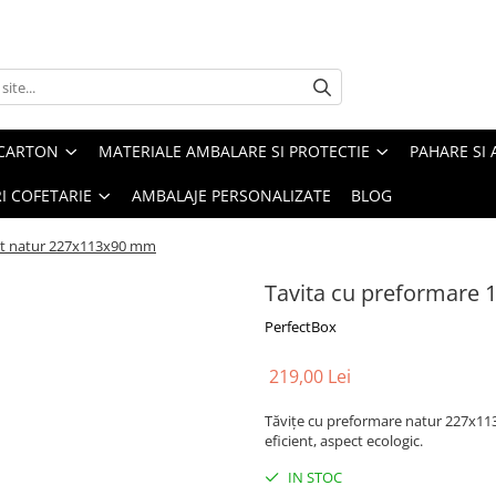
 CARTON
MATERIALE AMBALARE SI PROTECTIE
PAHARE SI 
RI COFETARIE
AMBALAJE PERSONALIZATE
BLOG
set natur 227x113x90 mm
Tavita cu preformare 
PerfectBox
219,00 Lei
Tăvițe cu preformare natur 227x113
eficient, aspect ecologic.
IN STOC