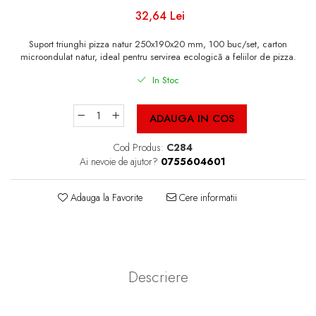
Cutii Fast Food Blank
32,64 Lei
Cutii Fast Food Generic
Cutii Pizza
Suport triunghi pizza natur 250x190x20 mm, 100 buc/set, carton
microondulat natur, ideal pentru servirea ecologică a feliilor de pizza.
Cutii Pizza Blank
In Stoc
Cutii Pizza Generic
Triunghiuri si accesorii pizza
ADAUGA IN COS
Cod Produs:
C284
Ai nevoie de ajutor?
0755604601
Adauga la Favorite
Cere informatii
Descriere