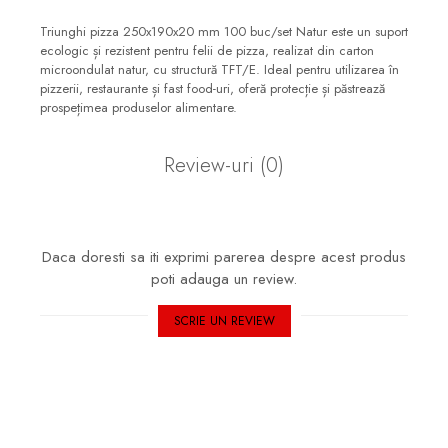
Triunghi pizza 250x190x20 mm 100 buc/set Natur este un suport
ecologic și rezistent pentru felii de pizza, realizat din carton
microondulat natur, cu structură TFT/E. Ideal pentru utilizarea în
pizzerii, restaurante și fast food-uri, oferă protecție și păstrează
prospețimea produselor alimentare.
Review-uri
(0)
Daca doresti sa iti exprimi parerea despre acest produs
poti adauga un review.
SCRIE UN REVIEW