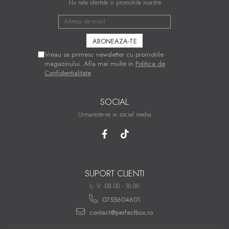
Nu rata ofertele si promotiile noastre
Vreau sa primesc newsletter cu promotiile
magazinului. Afla mai multe in
Politica de
Confidentialitate
SOCIAL
Urmareste-ne in social media
SUPORT CLIENTI
L- V: 08:00 - 16:00
0755604601
contact@perfectbox.ro