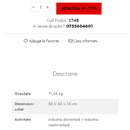
Cutii Fast Food Blank
ADAUGA IN COS
Cutii Fast Food Generic
Cutii Pizza
Cod Produs:
C148
Ai nevoie de ajutor?
0755604601
Cutii Pizza Blank
Cutii Pizza Generic
Adauga la Favorite
Cere informatii
Triunghiuri si accesorii pizza
Descriere
Greutate
11,68 kg
Dimensiuni
83 × 42 × 15 cm
colet
Activitate
Industria alimentară / Industria
nealimentară