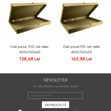
Cutii pizza 100 set natur
Cutii pizza100 set natur
400x160x40
400x160x55
138,68 Lei
165,88 Lei
NEWSLETTER
Nu rata ofertele si promotiile noastre