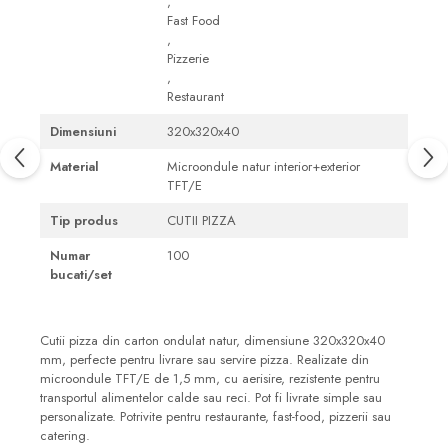
,
Fast Food
,
Pizzerie
,
Restaurant
Dimensiuni
320x320x40
Material
Microondule natur interior+exterior
TFT/E
Tip produs
CUTII PIZZA
Numar
100
bucati/set
Cutii pizza din carton ondulat natur, dimensiune 320x320x40
mm, perfecte pentru livrare sau servire pizza. Realizate din
microondule TFT/E de 1,5 mm, cu aerisire, rezistente pentru
transportul alimentelor calde sau reci. Pot fi livrate simple sau
personalizate. Potrivite pentru restaurante, fast-food, pizzerii sau
catering.