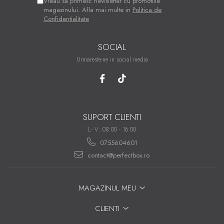
Vreau sa primesc newsletter cu promotiile
magazinului. Afla mai multe in
Politica de
Confidentialitate
SOCIAL
Urmareste-ne in social media
SUPORT CLIENTI
L- V: 08:00 - 16:00
0755604601
contact@perfectbox.ro
MAGAZINUL MEU
CLIENTI