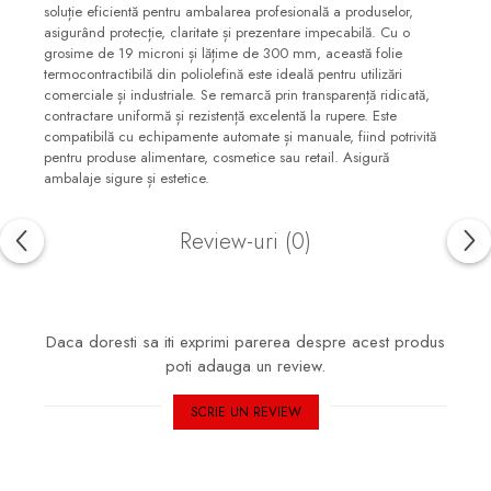
soluție eficientă pentru ambalarea profesională a produselor,
asigurând protecție, claritate și prezentare impecabilă. Cu o
grosime de 19 microni și lățime de 300 mm, această folie
termocontractibilă din poliolefină este ideală pentru utilizări
comerciale și industriale. Se remarcă prin transparență ridicată,
contractare uniformă și rezistență excelentă la rupere. Este
compatibilă cu echipamente automate și manuale, fiind potrivită
pentru produse alimentare, cosmetice sau retail. Asigură
ambalaje sigure și estetice.
Review-uri
(0)
Daca doresti sa iti exprimi parerea despre acest produs
poti adauga un review.
SCRIE UN REVIEW