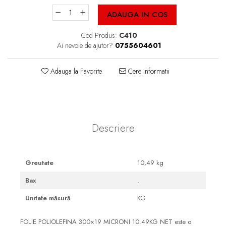
Cutii Fast Food Blank
ADAUGA IN COS
Cutii Fast Food Generic
Cutii Pizza
Cod Produs:
C410
Ai nevoie de ajutor?
0755604601
Cutii Pizza Blank
Cutii Pizza Generic
Adauga la Favorite
Cere informatii
Triunghiuri si accesorii pizza
Descriere
Greutate
10,49 kg
Bax
.
Unitate măsură
KG
FOLIE POLIOLEFINA 300×19 MICRONI 10.49KG NET este o