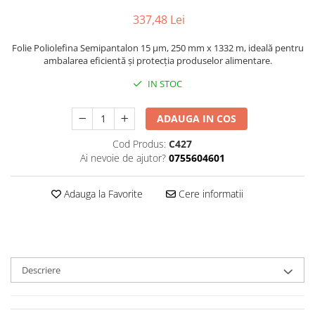
Triunghiuri si accesorii pizza
337,48 Lei
Folie Poliolefina Semipantalon 15 µm, 250 mm x 1332 m, ideală pentru
ambalarea eficientă și protecția produselor alimentare.
IN STOC
ADAUGA IN COS
Cod Produs:
C427
Ai nevoie de ajutor?
0755604601
Adauga la Favorite
Cere informatii
Descriere