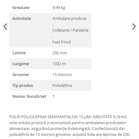
Greutate
9,99 kg
Activitate
Ambalare produse
,
Cofetarie / Patiserie
,
Fast Food
Latime
250 mm
Lungime
1332 m
Grosime
15 microni
Tip produs
Poliolefina
Numar bucati/set
1
FOLIE POLIOLEFINA SEMIPANTALON 15 µM/ GREUTATE 9,19 KG
este soluția practică și economică pentru ambalarea produselor
alimentare, asigurând protecție îndelungată. Confecționată din
poliolefină de 15 microni grosime, această folie are lățimea de 250