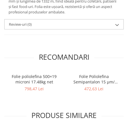
mm și lungimea de 1332 m, fiind ideală pentru cofetării, patiserii
și fast food-uri. Folia este ușoară, rezistentă și oferă un aspect
profesional produselor ambalate.
Review-uri
(0)
RECOMANDARI
Folie poliolefina 500×19
Folie Poliolefina
microni 17.48kg net
Semipantalon 15 µm/
Greutate 12,87 kg
798,47 Lei
472,63 Lei
PRODUSE SIMILARE