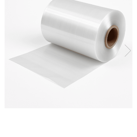
Sacose Plastic
Cutii Clasice CO3 (BAX)
Cutii Clasice CO5 (BAX)
Cutii Cofetarie/ Patiserie
Cutii Prajituri Blank
Cutii Prajituri cu Display
Cutii Prajituri Generic
Cutii Tort Blank
Cutii Tort Generic
Suport Clatite
Cutii Fast Food
Cutii Display
Cutii Fast Food Blank
Cutii Fast Food Generic
Cutii Pizza
Cutii Pizza Blank
Cutii Pizza Generic