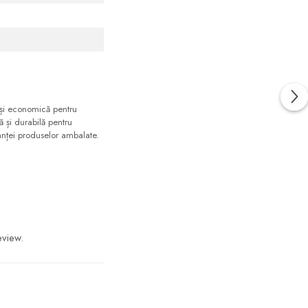
 și economică pentru
ă și durabilă pentru
ranței produselor ambalate.
eview.