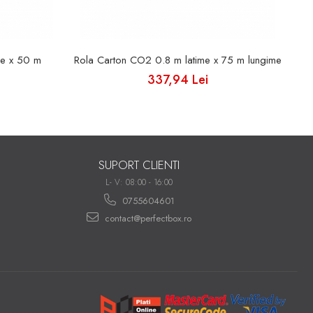
me x 50 m
Rola Carton CO2 0.8 m latime x 75 m lungime
337,94 Lei
SUPORT CLIENTI
L- V: 08:00 - 16:00
0755604601
contact@perfectbox.ro