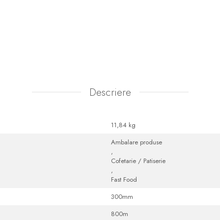
Descriere
11,84 kg
Ambalare produse
,
Cofetarie / Patiserie
,
Fast Food
300mm
800m