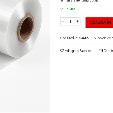
alimentară de lungă durată.
In Stoc
ADAUGA IN
Cod Produs:
C446
Ai nevoie de 
Adauga la Favorite
Cere in