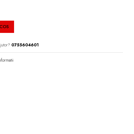
 COS
ajutor?
0755604601
formatii