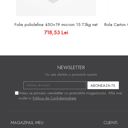
Folie poliolefina 450×19 microni 15.73kg net
Rola Carton
718,53 Lei
NEWSLETTER
Nu rata ofertele si promotiile noastre
Vreau sa primesc newsletter cu promotiile magazinului. Afla mai
multe in
Politica de Confidentialitate
MAGAZINUL MEU
CLIENTI