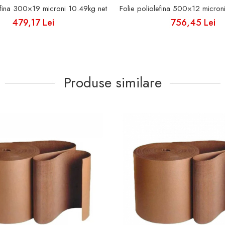
efina 300×19 microni 10.49kg net
Folie poliolefina 500×12 micron
479,17 Lei
756,45 Lei
Produse similare