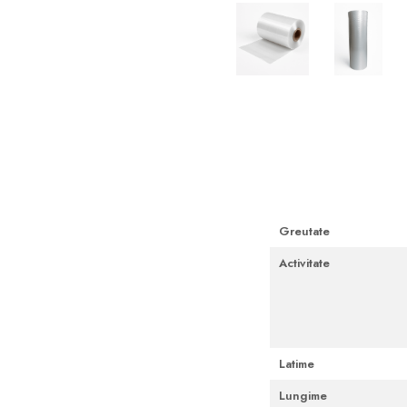
Cutii Fast Food Blank
Cutii Fast Food Generic
Cutii Pizza
Cutii Pizza Blank
Distribuie
pe
Cutii Pizza Generic
Facebook
Triunghiuri si accesorii pizza
Greutate
Activitate
Latime
Lungime