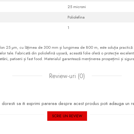
25 microni
Poliolefina
1
talon 25 µm, cu lățimea de 300 mm și lungimea de 800 m, este soluția practică
or tale. Fabricată din poliolefină ușoară, această folie oferă o protecție excelent
tării, patiserii și fast food. Materialul garantează menținerea prospețimii și sigu
Review-uri
(0)
doresti sa iti exprimi parerea despre acest produs poti adauga un r
SCRIE UN REVIEW