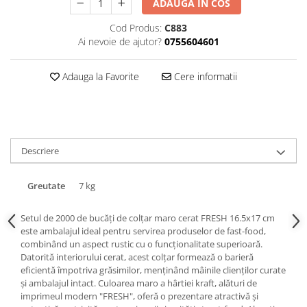
ADAUGA IN COS
Triunghiuri si accesorii pizza
Cod Produs:
C883
Ai nevoie de ajutor?
0755604601
Adauga la Favorite
Cere informatii
Descriere
Greutate
7 kg
Setul de 2000 de bucăți de colțar maro cerat FRESH 16.5x17 cm
este ambalajul ideal pentru servirea produselor de fast-food,
combinând un aspect rustic cu o funcționalitate superioară.
Datorită interiorului cerat, acest colțar formează o barieră
eficientă împotriva grăsimilor, menținând mâinile clienților curate
și ambalajul intact. Culoarea maro a hârtiei kraft, alături de
imprimeul modern "FRESH", oferă o prezentare atractivă și