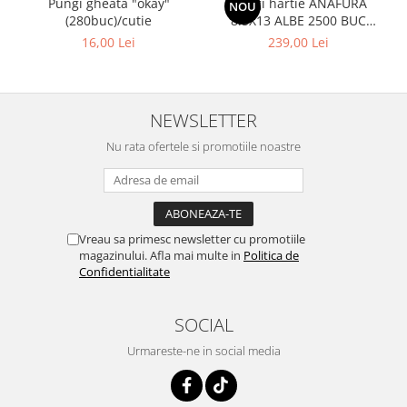
Pungi gheata "okay"
Pungi hartie ANAFURA
NOU
(280buc)/cutie
8.5X13 ALBE 2500 BUC
CUTIE
16,00 Lei
239,00 Lei
NEWSLETTER
Nu rata ofertele si promotiile noastre
Vreau sa primesc newsletter cu promotiile
magazinului. Afla mai multe in
Politica de
Confidentialitate
SOCIAL
Urmareste-ne in social media