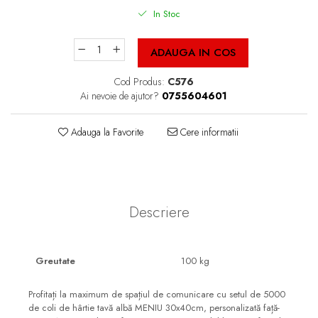
Cutii Fast Food Blank
In Stoc
Cutii Fast Food Generic
Cutii Pizza
ADAUGA IN COS
Cutii Pizza Blank
Cod Produs:
C576
Cutii Pizza Generic
Ai nevoie de ajutor?
0755604601
Triunghiuri si accesorii pizza
Adauga la Favorite
Cere informatii
Descriere
Greutate
100 kg
Profitați la maximum de spațiul de comunicare cu setul de 5000
de coli de hârtie tavă albă MENIU 30x40cm, personalizată față-