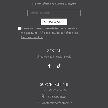
Nu rata ofertele si promotiile noastre
Vreau sa primesc newsletter cu promotiile
magazinului. Afla mai multe in
Politica de
Confidentialitate
SOCIAL
Urmareste-ne in social media
SUPORT CLIENTI
L- V: 08:00 - 16:00
0755604601
contact@perfectbox.ro