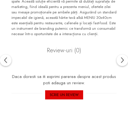
spate. Această soluție eficientă vă permite să dublați suprafața de
marketing, fiind ideală pentru a prezenta meniul, ofertele zilei
sau mesaje promoționale pe ambele părți. Asigurând un standard
impecabil de igienă, această hârtie tavă albă MENIU 30x40cm
este esențială pentru restaurante, cafenele și locații fast-food. Este
un instrument de branding puternic ce transformă un consumabil
necesar într-o oportunitate de a interacționa cu clienții.
Review-uri
(0)
Daca doresti sa iti exprimi parerea despre acest produs
poti adauga un review.
SCRIE UN REVIEW