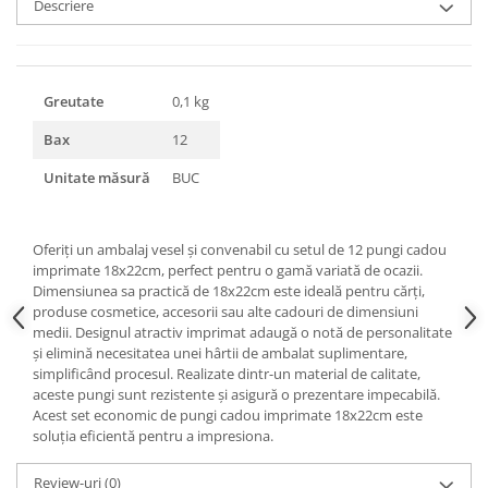
Descriere
Triunghiuri si accesorii pizza
Greutate
0,1 kg
Bax
12
Unitate măsură
BUC
Oferiți un ambalaj vesel și convenabil cu setul de 12 pungi cadou
imprimate 18x22cm, perfect pentru o gamă variată de ocazii.
Dimensiunea sa practică de 18x22cm este ideală pentru cărți,
produse cosmetice, accesorii sau alte cadouri de dimensiuni
medii. Designul atractiv imprimat adaugă o notă de personalitate
și elimină necesitatea unei hârtii de ambalat suplimentare,
simplificând procesul. Realizate dintr-un material de calitate,
aceste pungi sunt rezistente și asigură o prezentare impecabilă.
Acest set economic de pungi cadou imprimate 18x22cm este
soluția eficientă pentru a impresiona.
Review-uri
(0)