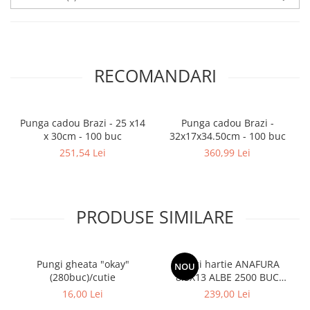
RECOMANDARI
Punga cadou Brazi - 25 x14
Punga cadou Brazi -
x 30cm - 100 buc
32x17x34.50cm - 100 buc
251,54 Lei
360,99 Lei
PRODUSE SIMILARE
Pungi gheata "okay"
Pungi hartie ANAFURA
NOU
(280buc)/cutie
8.5X13 ALBE 2500 BUC
CUTIE
16,00 Lei
239,00 Lei