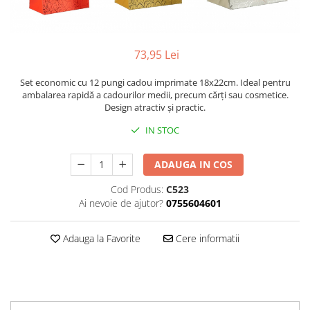
Sacose Plastic
Cutii Clasice CO3 (BAX)
Cutii Clasice CO5 (BAX)
73,95 Lei
Cutii Cofetarie/ Patiserie
Cutii Prajituri Blank
Set economic cu 12 pungi cadou imprimate 18x22cm. Ideal pentru
Cutii Prajituri cu Display
ambalarea rapidă a cadourilor medii, precum cărți sau cosmetice.
Design atractiv și practic.
Cutii Prajituri Generic
IN STOC
Cutii Tort Blank
Cutii Tort Generic
ADAUGA IN COS
Suport Clatite
Cutii Fast Food
Cod Produs:
C523
Ai nevoie de ajutor?
0755604601
Cutii Display
Cutii Fast Food Blank
Adauga la Favorite
Cere informatii
Cutii Fast Food Generic
Cutii Pizza
Cutii Pizza Blank
Cutii Pizza Generic