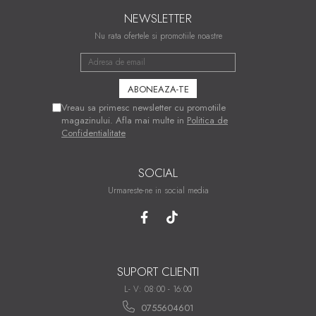
NEWSLETTER
Nu rata ofertele si promotiile noastre
Vreau sa primesc newsletter cu promotiile
magazinului. Afla mai multe in
Politica de
Confidentialitate
SOCIAL
Urmareste-ne in social media
SUPORT CLIENTI
L- V: 08:00 - 16:00
0755604601