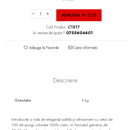
Cutii Fast Food Blank
Cutii Fast Food Generic
ADAUGA IN COS
Cutii Pizza
Cod Produs:
C1817
Cutii Pizza Blank
Ai nevoie de ajutor?
0755604601
Cutii Pizza Generic
Triunghiuri si accesorii pizza
Adauga la Favorite
Cere informatii
Descriere
Greutate
5 kg
Introduceți o notă de eleganță subtilă și rafinament cu setul de
100 de pungi colorate 100% crem, în formatul generos de