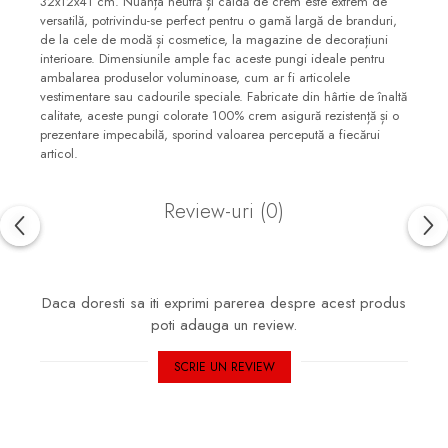
32x12x41 cm. Nuanța neutră și caldă de crem este extrem de
versatilă, potrivindu-se perfect pentru o gamă largă de branduri,
de la cele de modă și cosmetice, la magazine de decorațiuni
interioare. Dimensiunile ample fac aceste pungi ideale pentru
ambalarea produselor voluminoase, cum ar fi articolele
vestimentare sau cadourile speciale. Fabricate din hârtie de înaltă
calitate, aceste pungi colorate 100% crem asigură rezistență și o
prezentare impecabilă, sporind valoarea percepută a fiecărui
articol.
Review-uri
(0)
Daca doresti sa iti exprimi parerea despre acest produs
poti adauga un review.
SCRIE UN REVIEW