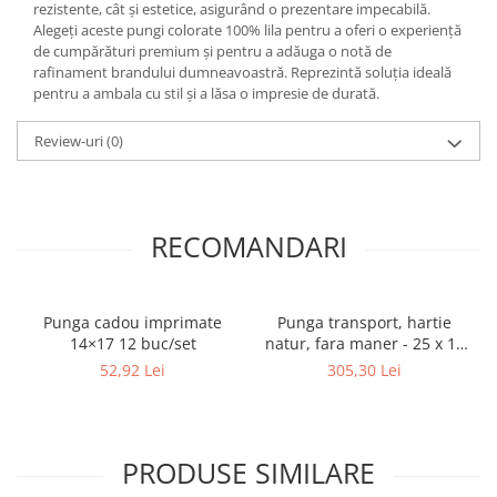
rezistente, cât și estetice, asigurând o prezentare impecabilă.
Alegeți aceste pungi colorate 100% lila pentru a oferi o experiență
de cumpărături premium și pentru a adăuga o notă de
rafinament brandului dumneavoastră. Reprezintă soluția ideală
pentru a ambala cu stil și a lăsa o impresie de durată.
Review-uri
(0)
RECOMANDARI
Punga cadou imprimate
Punga transport, hartie
14×17 12 buc/set
natur, fara maner - 25 x 11
x 32cm - 500 buc
52,92 Lei
305,30 Lei
PRODUSE SIMILARE