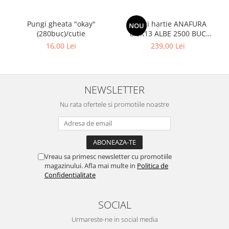
Pungi gheata "okay"
Pungi hartie ANAFURA
NOU
(280buc)/cutie
8.5X13 ALBE 2500 BUC
CUTIE
16,00 Lei
239,00 Lei
NEWSLETTER
Nu rata ofertele si promotiile noastre
Vreau sa primesc newsletter cu promotiile
magazinului. Afla mai multe in
Politica de
Confidentialitate
SOCIAL
Urmareste-ne in social media