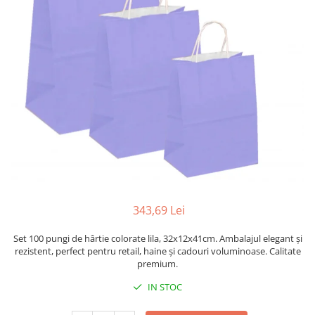
Sacose Plastic
Cutii Clasice CO3 (BAX)
Cutii Clasice CO5 (BAX)
Cutii Cofetarie/ Patiserie
Cutii Prajituri Blank
Cutii Prajituri cu Display
Cutii Prajituri Generic
Cutii Tort Blank
Cutii Tort Generic
Suport Clatite
Cutii Fast Food
343,69 Lei
Cutii Display
Cutii Fast Food Blank
Set 100 pungi de hârtie colorate lila, 32x12x41cm. Ambalajul elegant și
Cutii Fast Food Generic
rezistent, perfect pentru retail, haine și cadouri voluminoase. Calitate
premium.
Cutii Pizza
Cutii Pizza Blank
IN STOC
Cutii Pizza Generic