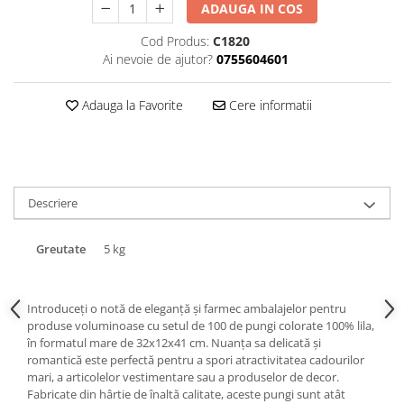
ADAUGA IN COS
Triunghiuri si accesorii pizza
Cod Produs:
C1820
Ai nevoie de ajutor?
0755604601
Adauga la Favorite
Cere informatii
Descriere
Greutate
5 kg
Introduceți o notă de eleganță și farmec ambalajelor pentru
produse voluminoase cu setul de 100 de pungi colorate 100% lila,
în formatul mare de 32x12x41 cm. Nuanța sa delicată și
romantică este perfectă pentru a spori atractivitatea cadourilor
mari, a articolelor vestimentare sau a produselor de decor.
Fabricate din hârtie de înaltă calitate, aceste pungi sunt atât