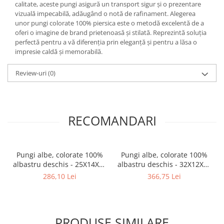
calitate, aceste pungi asigură un transport sigur și o prezentare
vizuală impecabilă, adăugând o notă de rafinament. Alegerea
unor pungi colorate 100% piersica este o metodă excelentă de a
oferi o imagine de brand prietenoasă și stilată. Reprezintă soluția
perfectă pentru a vă diferenția prin eleganță și pentru a lăsa o
impresie caldă și memorabilă.
Review-uri
(0)
RECOMANDARI
Pungi albe, colorate 100%
Pungi albe, colorate 100%
albastru deschis - 25X14X30
albastru deschis - 32X12X41
- 100 buc
- 100 buc.
286,10 Lei
366,75 Lei
PRODUSE SIMILARE