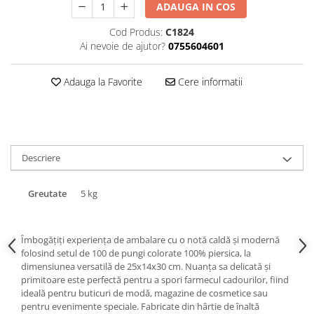
ADAUGA IN COS
Triunghiuri si accesorii pizza
Cod Produs:
C1824
Ai nevoie de ajutor?
0755604601
Adauga la Favorite
Cere informatii
Descriere
Greutate
5 kg
Îmbogățiți experiența de ambalare cu o notă caldă și modernă
folosind setul de 100 de pungi colorate 100% piersica, la
dimensiunea versatilă de 25x14x30 cm. Nuanța sa delicată și
primitoare este perfectă pentru a spori farmecul cadourilor, fiind
ideală pentru buticuri de modă, magazine de cosmetice sau
pentru evenimente speciale. Fabricate din hârtie de înaltă