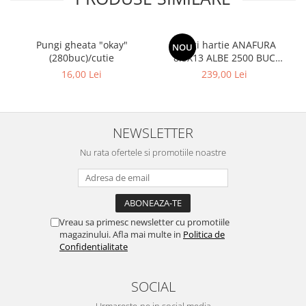
Pungi gheata "okay"
Pungi hartie ANAFURA
NOU
(280buc)/cutie
8.5X13 ALBE 2500 BUC
CUTIE
16,00 Lei
239,00 Lei
NEWSLETTER
Nu rata ofertele si promotiile noastre
Vreau sa primesc newsletter cu promotiile
magazinului. Afla mai multe in
Politica de
Confidentialitate
SOCIAL
Urmareste-ne in social media