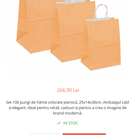
Sacose Plastic
Cutii Clasice CO3 (BAX)
Cutii Clasice CO5 (BAX)
Cutii Cofetarie/ Patiserie
Cutii Prajituri Blank
Cutii Prajituri cu Display
Cutii Prajituri Generic
Cutii Tort Blank
Cutii Tort Generic
Suport Clatite
Cutii Fast Food
266,90 Lei
Cutii Display
Cutii Fast Food Blank
Set 100 pungi de hârtie colorate piersică, 25x14x30cm. Ambalajul cald
Cutii Fast Food Generic
și elegant, ideal pentru retail, cadouri și pentru a crea o imagine de
brand modernă.
Cutii Pizza
Cutii Pizza Blank
IN STOC
Cutii Pizza Generic