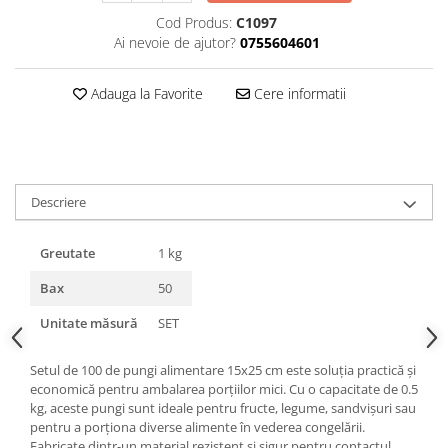
Triunghiuri si accesorii pizza
Cod Produs:
C1097
Ai nevoie de ajutor?
0755604601
Adauga la Favorite
Cere informatii
Descriere
Greutate
1 kg
Bax
50
Unitate măsură
SET
Setul de 100 de pungi alimentare 15x25 cm este soluția practică și
economică pentru ambalarea porțiilor mici. Cu o capacitate de 0.5
kg, aceste pungi sunt ideale pentru fructe, legume, sandvișuri sau
pentru a porționa diverse alimente în vederea congelării.
Fabricate dintr-un material rezistent și sigur pentru contactul