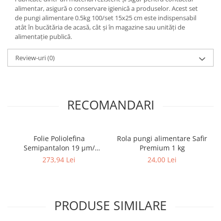
alimentar, asigură o conservare igienică a produselor. Acest set
de pungi alimentare 0.5kg 100/set 15x25 cm este indispensabil
atât în bucătăria de acasă, cât și în magazine sau unități de
alimentație publică.
Review-uri
(0)
RECOMANDARI
Folie Poliolefina
Rola pungi alimentare Safir
Semipantalon 19 µm/
Premium 1 kg
Greutate 7,46 kg
273,94 Lei
24,00 Lei
PRODUSE SIMILARE