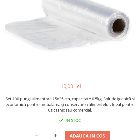
Sacose Plastic
Cutii Clasice CO3 (BAX)
Cutii Clasice CO5 (BAX)
Cutii Cofetarie/ Patiserie
Cutii Prajituri Blank
Cutii Prajituri cu Display
Cutii Prajituri Generic
Cutii Tort Blank
Cutii Tort Generic
Suport Clatite
Cutii Fast Food
10,00 Lei
Cutii Display
Set 100 pungi alimentare 15x25 cm, capacitate 0.5kg. Soluție igienică și
Cutii Fast Food Blank
economică pentru ambalarea și conservarea alimentelor. Ideal pentru
Cutii Fast Food Generic
uz casnic sau comercial.
Cutii Pizza
IN STOC
Cutii Pizza Blank
Cutii Pizza Generic
ADAUGA IN COS