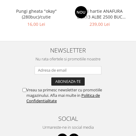
Pungi gheata "okay"
Pungi hartie ANAFURA
NOU
(280buc)/cutie
8.5X13 ALBE 2500 BUC
CUTIE
16,00 Lei
239,00 Lei
NEWSLETTER
Nu rata ofertele si promotiile noastre
Vreau sa primesc newsletter cu promotiile
magazinului. Afla mai multe in
Politica de
Confidentialitate
SOCIAL
Urmareste-ne in social media