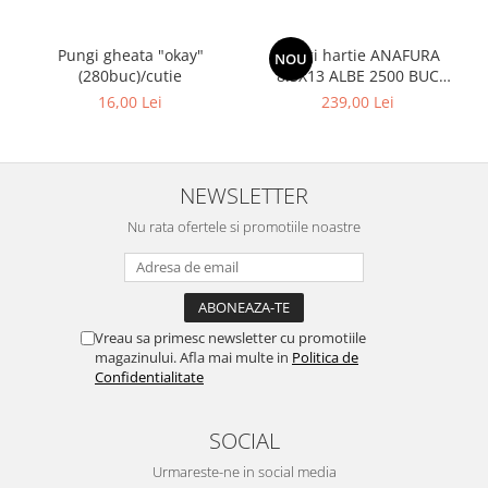
Pungi gheata "okay"
Pungi hartie ANAFURA
NOU
(280buc)/cutie
8.5X13 ALBE 2500 BUC
CUTIE
16,00 Lei
239,00 Lei
NEWSLETTER
Nu rata ofertele si promotiile noastre
Vreau sa primesc newsletter cu promotiile
magazinului. Afla mai multe in
Politica de
Confidentialitate
SOCIAL
Urmareste-ne in social media