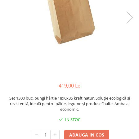
Sacose Plastic
Cutii Clasice CO3 (BAX)
Cutii Clasice CO5 (BAX)
Cutii Cofetarie/ Patiserie
Cutii Prajituri Blank
Cutii Prajituri cu Display
Cutii Prajituri Generic
Cutii Tort Blank
Cutii Tort Generic
Suport Clatite
Cutii Fast Food
419,00 Lei
Cutii Display
Set 1300 buc. pungi hârtie 18x6x35 kraft natur. Soluție ecologică și
Cutii Fast Food Blank
rezistentă, ideală pentru pâine, legume și produse înalte. Ambalaj
Cutii Fast Food Generic
economic.
Cutii Pizza
IN STOC
Cutii Pizza Blank
Cutii Pizza Generic
ADAUGA IN COS