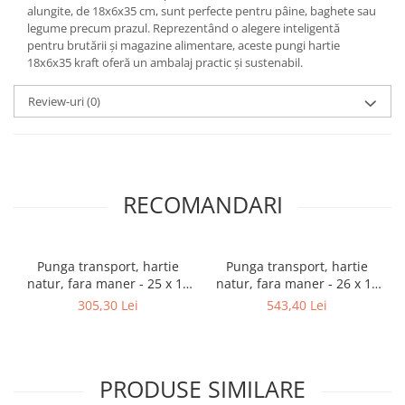
alungite, de 18x6x35 cm, sunt perfecte pentru pâine, baghete sau
legume precum prazul. Reprezentând o alegere inteligentă
pentru brutării și magazine alimentare, aceste pungi hartie
18x6x35 kraft oferă un ambalaj practic și sustenabil.
Review-uri
(0)
RECOMANDARI
Punga transport, hartie
Punga transport, hartie
natur, fara maner - 25 x 11
natur, fara maner - 26 x 17
x 32cm - 500 buc
x 28.50cm - 500 buc
305,30 Lei
543,40 Lei
PRODUSE SIMILARE