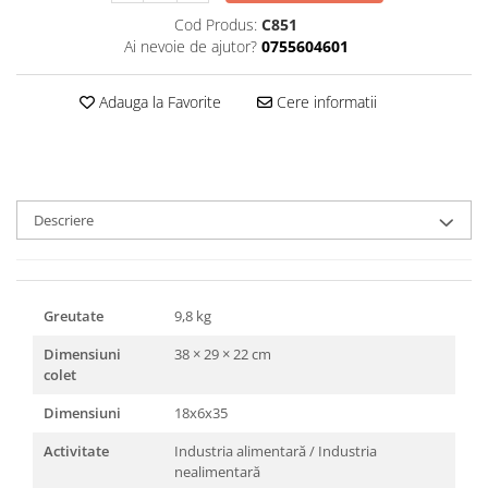
Triunghiuri si accesorii pizza
Cod Produs:
C851
Ai nevoie de ajutor?
0755604601
Adauga la Favorite
Cere informatii
Descriere
Greutate
9,8 kg
Dimensiuni
38 × 29 × 22 cm
colet
Dimensiuni
18x6x35
Activitate
Industria alimentară / Industria
nealimentară