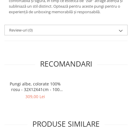
confortabilă și sigură, în timp ce estetica de "ziar" atrage atenția și
subliniază un stil distinct. Optează pentru aceste pungi pentru o
experiență de unboxing memorabilă și responsabilă.
Review-uri
(0)
RECOMANDARI
Pungi albe, colorate 100%
rosu - 32X12X41cm - 100
buc.
309,00 Lei
PRODUSE SIMILARE