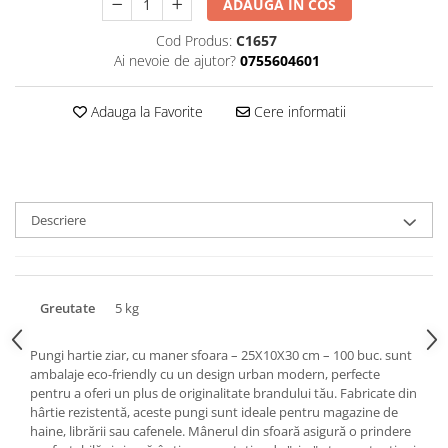
ADAUGA IN COS
Triunghiuri si accesorii pizza
Cod Produs:
C1657
Ai nevoie de ajutor?
0755604601
Adauga la Favorite
Cere informatii
Descriere
Greutate
5 kg
Pungi hartie ziar, cu maner sfoara – 25X10X30 cm – 100 buc. sunt
ambalaje eco-friendly cu un design urban modern, perfecte
pentru a oferi un plus de originalitate brandului tău. Fabricate din
hârtie rezistentă, aceste pungi sunt ideale pentru magazine de
haine, librării sau cafenele. Mânerul din sfoară asigură o prindere