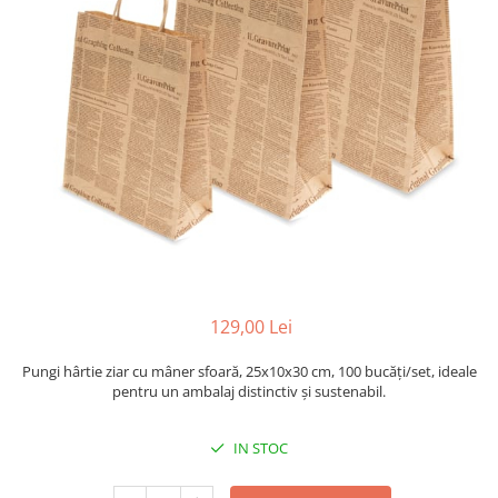
Sacose Plastic
Cutii Clasice CO3 (BAX)
Cutii Clasice CO5 (BAX)
Cutii Cofetarie/ Patiserie
Cutii Prajituri Blank
Cutii Prajituri cu Display
Cutii Prajituri Generic
Cutii Tort Blank
Cutii Tort Generic
Suport Clatite
Cutii Fast Food
129,00 Lei
Cutii Display
Cutii Fast Food Blank
Pungi hârtie ziar cu mâner sfoară, 25x10x30 cm, 100 bucăți/set, ideale
Cutii Fast Food Generic
pentru un ambalaj distinctiv și sustenabil.
Cutii Pizza
IN STOC
Cutii Pizza Blank
Cutii Pizza Generic