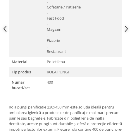
,
Cofetarie / Patiserie
,
Fast Food
,
Magazin
,
Pizzerie
,
Restaurant
Material
Polietilena
Tip produs
ROLA PUNGI
Numar
400
bucati/set
Rola pungi panificatie 230x450 mm este soluția ideală pentru
ambalarea igienică a produselor de panificație mai mari, precum
pâinile sau baghetele. Fabricate din polietilenă de înaltă
densitate, aceste pungi sunt durabile și oferă o protecție eficientă
împotriva factorilor externi. Fiecare rolă conține 400 de pungi pre-