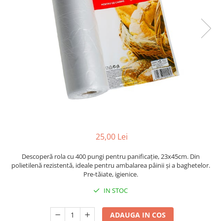
Sacose Plastic
Cutii Clasice CO3 (BAX)
Cutii Clasice CO5 (BAX)
Cutii Cofetarie/ Patiserie
Cutii Prajituri Blank
Cutii Prajituri cu Display
Cutii Prajituri Generic
Cutii Tort Blank
Cutii Tort Generic
Suport Clatite
Cutii Fast Food
25,00 Lei
Cutii Display
Descoperă rola cu 400 pungi pentru panificație, 23x45cm. Din
Cutii Fast Food Blank
polietilenă rezistentă, ideale pentru ambalarea pâinii și a baghetelor.
Cutii Fast Food Generic
Pre-tăiate, igienice.
Cutii Pizza
IN STOC
Cutii Pizza Blank
Cutii Pizza Generic
ADAUGA IN COS