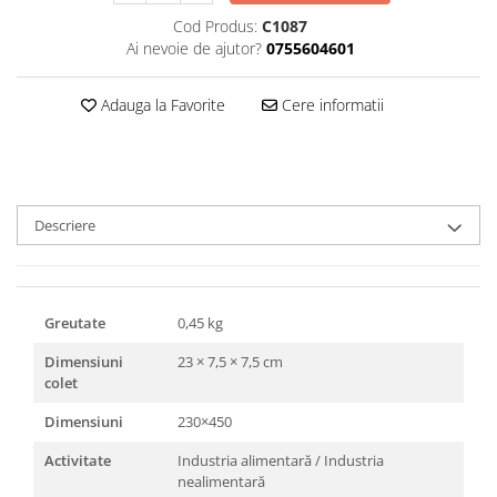
Triunghiuri si accesorii pizza
Cod Produs:
C1087
Ai nevoie de ajutor?
0755604601
Adauga la Favorite
Cere informatii
Descriere
Greutate
0,45 kg
Dimensiuni
23 × 7,5 × 7,5 cm
colet
Dimensiuni
230×450
Activitate
Industria alimentară / Industria
nealimentară