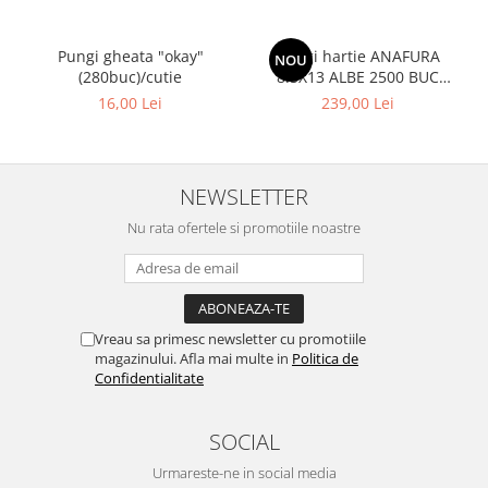
Pungi gheata "okay"
Pungi hartie ANAFURA
NOU
(280buc)/cutie
8.5X13 ALBE 2500 BUC
CUTIE
16,00 Lei
239,00 Lei
NEWSLETTER
Nu rata ofertele si promotiile noastre
Vreau sa primesc newsletter cu promotiile
magazinului. Afla mai multe in
Politica de
Confidentialitate
SOCIAL
Urmareste-ne in social media