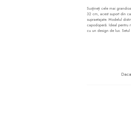
Susțineți cele mai grandioa
32 cm, acest suport din car
supraetajate. Modelul disti
capodoperă. Ideal pentru n
cu un design de lux. Setul 
Daca 