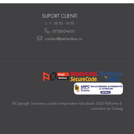
SUPORT CLIENTI
L- V: 08:00 - 16:00
0755604601
contact@perfectbox.ro
©Copyright Simionescu Ionela Intreprindere Individuala 2026
Platforma E-
commerce by Gomag