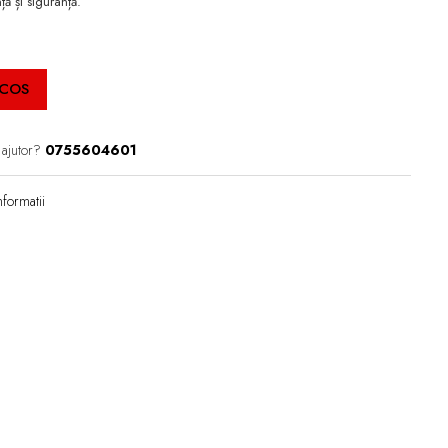
ă și siguranță.
 COS
 ajutor?
0755604601
formatii