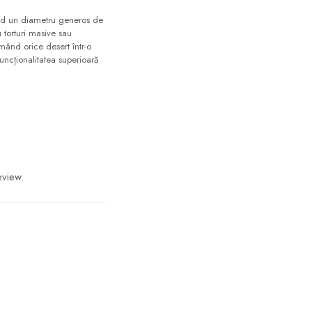
nd un diametru generos de
u torturi masive sau
rmând orice desert într-o
ncționalitatea superioară
eview.