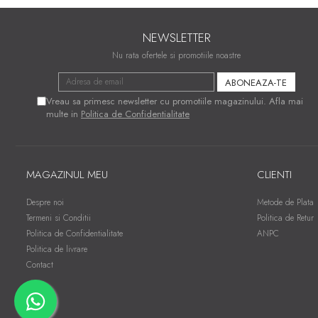
NEWSLETTER
Nu rata ofertele si promotiile noastre
Vreau sa primesc newsletter cu promotiile magazinului. Afla mai
multe in
Politica de Confidentialitate
MAGAZINUL MEU
CLIENTI
Despre noi
Metode de Plata
Termeni si Conditii
Politica de Retur
Politica de Confidentialitate
ANPC
Politica de livrare
Contact