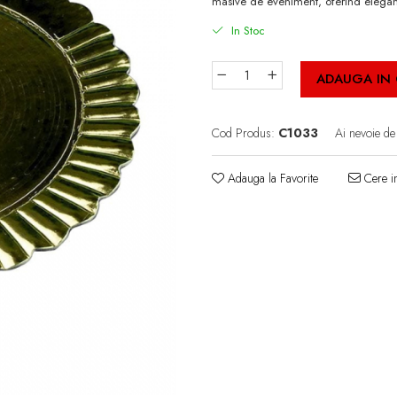
masive de eveniment, oferind eleganț
In Stoc
ADAUGA IN
Cod Produs:
C1033
Ai nevoie de
Adauga la Favorite
Cere in