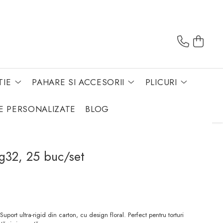
TIE
PAHARE SI ACCESORII
PLICURI
E PERSONALIZATE
BLOG
dg32, 25 buc/set
port ultra-rigid din carton, cu design floral. Perfect pentru torturi