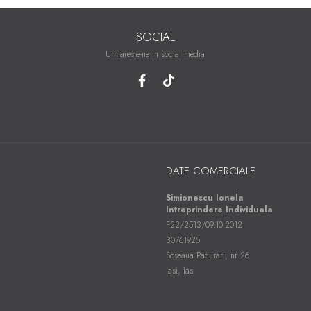
SOCIAL
Urmareste-ne in social media
DATE COMERCIALE
Simionescu Ionela
Intreprindere Individuala
F22/2513/09.10.2012
30761925
Soseaua Pacurari, nr 26
Iasi, Iasi