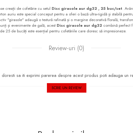
se creații de cofetărie cu setul
Disc girasole aur dg32 , 25 buc/set
. Avâ
ton auriu este special conceput pentru a oferi o bază ultra-rigidă și stabilă pentr
nctiv "girasole" adaugă o textură rafinată și o margine decorativă florală, transfo
unți și evenimente de gală, acest
Disc girasole aur dg32
combină perfect fu
de 25 de bucăți este esențial pentru cofetăriile care doresc să impresioneze.
Review-uri
(0)
doresti sa iti exprimi parerea despre acest produs poti adauga un r
SCRIE UN REVIEW