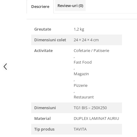
Triunghiuri si accesorii pizza
Review-uri
(0)
Descriere
Greutate
1,2 kg
Dimensiuni colet
24 × 24 × 4 cm
Activitate
Cofetarie / Patiserie
,
Fast Food
,
Magazin
,
Pizzerie
,
Restaurant
Dimensiuni
TG1 BIS – 250X250
Material
DUPLEX LAMINAT AURIU
Tip produs
TAVITA