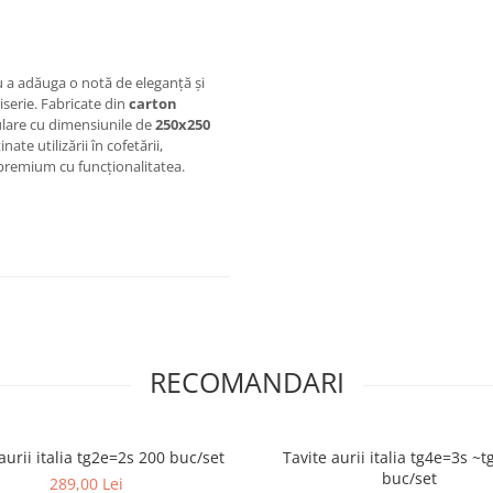
 a adăuga o notă de eleganță și
iserie. Fabricate din
carton
ulare cu dimensiunile de
250x250
te utilizării în cofetării,
 premium cu funcționalitatea.
RECOMANDARI
aurii italia tg2e=2s 200 buc/set
Tavite aurii italia tg4e=3s ~t
buc/set
289,00 Lei