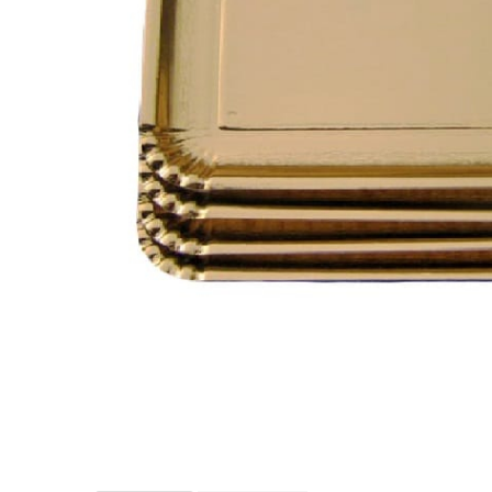
Sacose Plastic
Cutii Clasice CO3 (BAX)
Cutii Clasice CO5 (BAX)
Cutii Cofetarie/ Patiserie
Cutii Prajituri Blank
Cutii Prajituri cu Display
Cutii Prajituri Generic
Cutii Tort Blank
Cutii Tort Generic
Suport Clatite
Cutii Fast Food
Cutii Display
Cutii Fast Food Blank
Cutii Fast Food Generic
Cutii Pizza
Distribuie
pe
Cutii Pizza Blank
Facebook
Cutii Pizza Generic