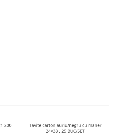
g1 200
Tavite carton auriu/negru cu maner
Tavite c
24×38 , 25 BUC/SET