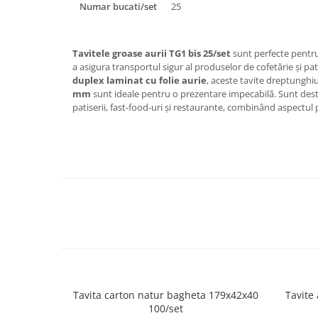
Numar bucati/set
25
Tavitele groase aurii TG1 bis 25/set
sunt perfecte pentru
a asigura transportul sigur al produselor de cofetărie și pat
duplex laminat cu folie aurie
, aceste tavite dreptunghi
mm
sunt ideale pentru o prezentare impecabilă. Sunt destina
patiserii, fast-food-uri și restaurante, combinând aspectul
Tavita carton natur bagheta 179x42x40
Tavite 
100/set