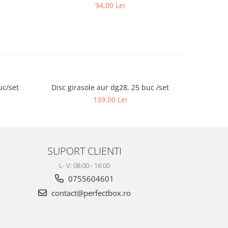
94,00 Lei
uc/set
Disc girasole aur dg28, 25 buc /set
Disc gi
139,00 Lei
SUPORT CLIENTI
L- V: 08:00 - 16:00
0755604601
contact@perfectbox.ro