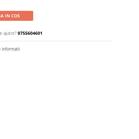
A IN COS
e ajutor?
0755604601
informatii