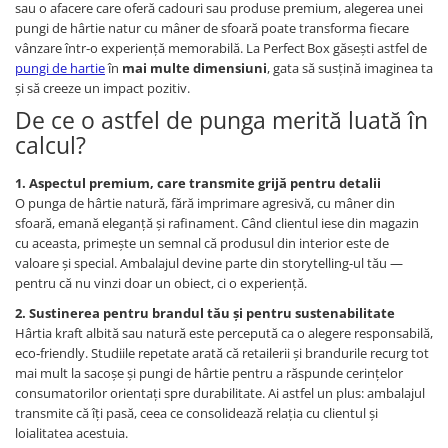
sau o afacere care oferă cadouri sau produse premium, alegerea unei
Triunghiuri si accesorii pizza
pungi de hârtie natur cu mâner de sfoară poate transforma fiecare
vânzare într‑o experienţă memorabilă. La Perfect Box găseşti astfel de
pungi de hartie
în
mai multe dimensiuni
, gata să susţină imaginea ta
şi să creeze un impact pozitiv.
De ce o astfel de punga merită luată în
calcul?
1. Aspectul premium, care transmite grijă pentru detalii
O punga de hârtie natură, fără imprimare agresivă, cu mâner din
sfoară, emană eleganţă şi rafinament. Când clientul iese din magazin
cu aceasta, primeşte un semnal că produsul din interior este de
valoare și special. Ambalajul devine parte din storytelling‑ul tău —
pentru că nu vinzi doar un obiect, ci o experienţă.
2. Sustinerea pentru brandul tău și pentru sustenabilitate
Hârtia kraft albită sau natură este percepută ca o alegere responsabilă,
eco‑friendly. Studiile repetate arată că retailerii şi brandurile recurg tot
mai mult la sacoşe şi pungi de hârtie pentru a răspunde cerinţelor
consumatorilor orientaţi spre durabilitate. Ai astfel un plus: ambalajul
transmite că îţi pasă, ceea ce consolidează relaţia cu clientul şi
loialitatea acestuia.