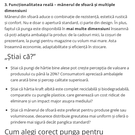
3. Funcţionalitatea reală – mânerul de sfoară şi multiple
dimensiuni
Mânerul din sfoară aduce o combinaţie de rezistenţă, estetică rustică
şi confort. Nu e doar o apertură standard, ci parte din design. În plus,
faptul că punga este disponibilă în
mai multe dimensiuni
înseamnă
că poţi adapta ambalajul la produs: de la cadouri mici, la coşuri de
prezentare, la pungi pentru magazine cu volum mai mare. Asta
înseamnă economie, adaptabilitate şi eficienţă în stocare.
„Ştiai că?”
Ştiai că pungi de hârtie bine alese pot creşte percepţia de valoare a
produsului cu până la 20%? Consumatorii apreciază ambalajele
care arată bine şi percep calitate superioară.
Ştiai că hârtia kraft albită este complet reciclabilă şi biodegradabilă,
comparativ cu pungile plastice, care generează un cost ridicat de
eliminare şi un impact major asupra mediului?
Ştiai că mânerul de sfoară este preferat pentru produse grele sau
voluminoase, deoarece distribuie greutatea mai uniform şi oferă o
prindere mai sigură decât panglica standard?
Cum alegi corect punga pentru