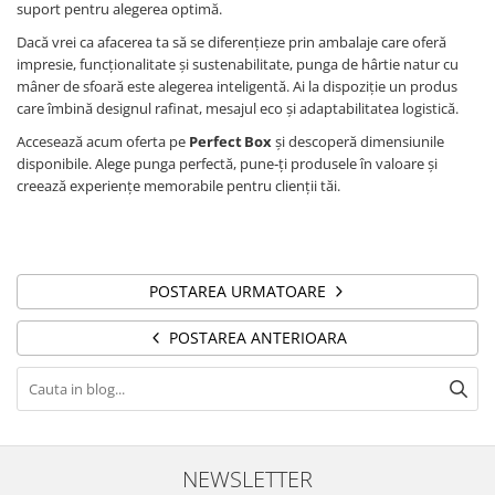
suport pentru alegerea optimă.
Dacă vrei ca afacerea ta să se diferenţieze prin ambalaje care oferă
impresie, funcţionalitate şi sustenabilitate, punga de hârtie natur cu
mâner de sfoară este alegerea inteligentă. Ai la dispoziţie un produs
care îmbină designul rafinat, mesajul eco şi adaptabilitatea logistică.
Accesează acum oferta pe
Perfect Box
şi descoperă dimensiunile
disponibile. Alege punga perfectă, pune‑ți produsele în valoare şi
creează experienţe memorabile pentru clienţii tăi.
POSTAREA URMATOARE
POSTAREA ANTERIOARA
NEWSLETTER