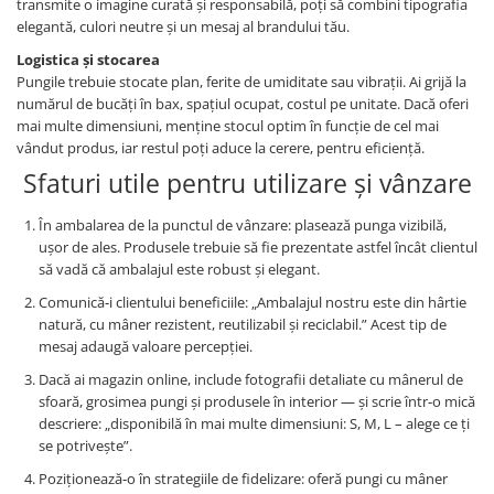
transmite o imagine curată şi responsabilă, poţi să combini tipografia
elegantă, culori neutre şi un mesaj al brandului tău.
Logistica şi stocarea
Pungile trebuie stocate plan, ferite de umiditate sau vibraţii. Ai grijă la
numărul de bucăţi în bax, spaţiul ocupat, costul pe unitate. Dacă oferi
mai multe dimensiuni, menţine stocul optim în funcţie de cel mai
vândut produs, iar restul poţi aduce la cerere, pentru eficienţă.
Sfaturi utile pentru utilizare și vânzare
În ambalarea de la punctul de vânzare: plasează punga vizibilă,
uşor de ales. Produsele trebuie să fie prezentate astfel încât clientul
să vadă că ambalajul este robust şi elegant.
Comunică‑i clientului beneficiile: „Ambalajul nostru este din hârtie
natură, cu mâner rezistent, reutilizabil şi reciclabil.” Acest tip de
mesaj adaugă valoare percepţiei.
Dacă ai magazin online, include fotografii detaliate cu mânerul de
sfoară, grosimea pungi şi produsele în interior — şi scrie într‑o mică
descriere: „disponibilă în mai multe dimensiuni: S, M, L – alege ce ţi
se potriveşte”.
Poziţionează‑o în strategiile de fidelizare: oferă pungi cu mâner