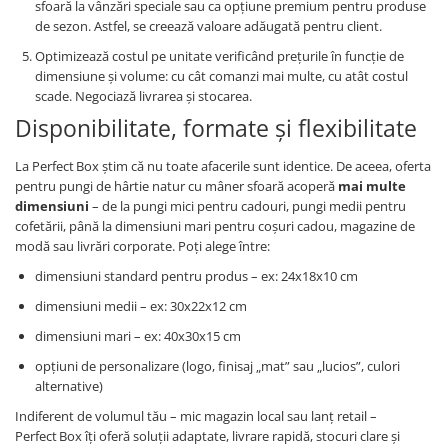
sfoară la vânzări speciale sau ca opţiune premium pentru produse
de sezon. Astfel, se creează valoare adăugată pentru client.
Optimizează costul pe unitate verificând preţurile în funcţie de
dimensiune şi volume: cu cât comanzi mai multe, cu atât costul
scade. Negociază livrarea şi stocarea.
Disponibilitate, formate şi flexibilitate
La Perfect Box ştim că nu toate afacerile sunt identice. De aceea, oferta
pentru pungi de hârtie natur cu mâner sfoară acoperă
mai multe
dimensiuni
– de la pungi mici pentru cadouri, pungi medii pentru
cofetării, până la dimensiuni mari pentru coşuri cadou, magazine de
modă sau livrări corporate. Poţi alege între:
dimensiuni standard pentru produs – ex: 24x18x10 cm
dimensiuni medii – ex: 30x22x12 cm
dimensiuni mari – ex: 40x30x15 cm
opţiuni de personalizare (logo, finisaj „mat” sau „lucios”, culori
alternative)
Indiferent de volumul tău – mic magazin local sau lanţ retail –
Perfect Box îţi oferă soluţii adaptate, livrare rapidă, stocuri clare şi