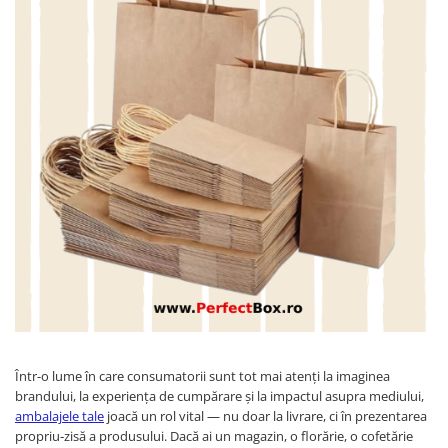
Sacose Plastic
Cutii Clasice CO3 (BAX)
Cutii Clasice CO5 (BAX)
Cutii Cofetarie/ Patiserie
Cutii Prajituri Blank
Cutii Prajituri cu Display
Cutii Prajituri Generic
Cutii Tort Blank
Cutii Tort Generic
Suport Clatite
Cutii Fast Food
Cutii Display
Cutii Fast Food Blank
Cutii Fast Food Generic
Cutii Pizza
Într-o lume în care consumatorii sunt tot mai atenţi la imaginea
brandului, la experienţa de cumpărare şi la impactul asupra mediului,
Cutii Pizza Blank
ambalajele tale
joacă un rol vital — nu doar la livrare, ci în prezentarea
Cutii Pizza Generic
propriu‑zisă a produsului. Dacă ai un magazin, o florărie, o cofetărie