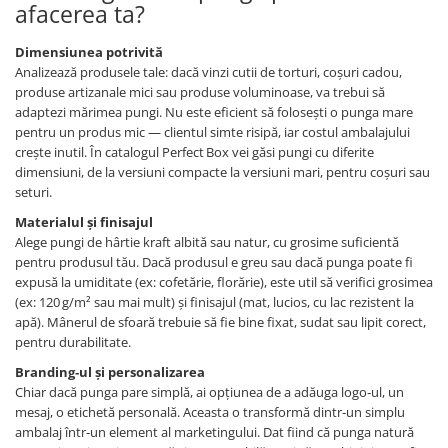
afacerea ta?
Dimensiunea potrivită
Analizează produsele tale: dacă vinzi cutii de torturi, coşuri cadou,
produse artizanale mici sau produse voluminoase, va trebui să
adaptezi mărimea pungi. Nu este eficient să foloseşti o punga mare
pentru un produs mic — clientul simte risipă, iar costul ambalajului
creşte inutil. În catalogul Perfect Box vei găsi pungi cu diferite
dimensiuni, de la versiuni compacte la versiuni mari, pentru coşuri sau
seturi.
Materialul şi finisajul
Alege pungi de hârtie kraft albită sau natur, cu grosime suficientă
pentru produsul tău. Dacă produsul e greu sau dacă punga poate fi
expusă la umiditate (ex: cofetărie, florărie), este util să verifici grosimea
(ex: 120 g/m² sau mai mult) şi finisajul (mat, lucios, cu lac rezistent la
apă). Mânerul de sfoară trebuie să fie bine fixat, sudat sau lipit corect,
pentru durabilitate.
Branding‑ul şi personalizarea
Chiar dacă punga pare simplă, ai opţiunea de a adăuga logo‑ul, un
mesaj, o etichetă personală. Aceasta o transformă dintr‑un simplu
ambalaj într‑un element al marketingului. Dat fiind că punga natură