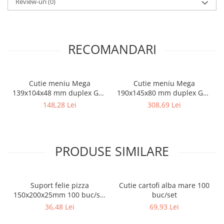
Review-uri
(0)
RECOMANDARI
Cutie meniu Mega
Cutie meniu Mega
139x104x48 mm duplex GC1
190x145x80 mm duplex GC1
100 buc/set
100 buc/set
148,28 Lei
308,69 Lei
PRODUSE SIMILARE
Suport felie pizza
Cutie cartofi alba mare 100
150x200x25mm 100 buc/set
buc/set
Natur
36,48 Lei
69,93 Lei