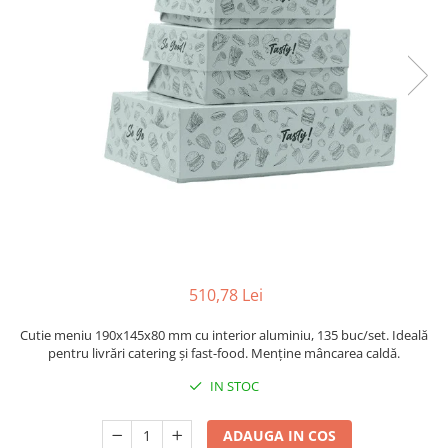
Sacose Plastic
Cutii Clasice CO3 (BAX)
Cutii Clasice CO5 (BAX)
Cutii Cofetarie/ Patiserie
Cutii Prajituri Blank
Cutii Prajituri cu Display
Cutii Prajituri Generic
Cutii Tort Blank
Cutii Tort Generic
Suport Clatite
Cutii Fast Food
510,78 Lei
Cutii Display
Cutii Fast Food Blank
Cutie meniu 190x145x80 mm cu interior aluminiu, 135 buc/set. Ideală
Cutii Fast Food Generic
pentru livrări catering și fast-food. Menține mâncarea caldă.
Cutii Pizza
IN STOC
Cutii Pizza Blank
Cutii Pizza Generic
ADAUGA IN COS