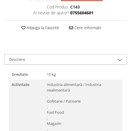
Triunghiuri si accesorii pizza
Cod Produs:
C143
Ai nevoie de ajutor?
0755604601
Adauga la Favorite
Cere informatii
Descriere
Greutate
10 kg
Activitate
Industria alimentară / Industria
nealimentară
,
Cofetarie / Patiserie
,
Fast Food
,
Magazin
,