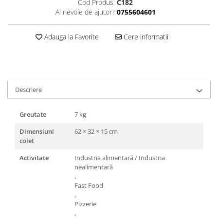
Cod Produs:
C182
Triunghiuri si accesorii pizza
Ai nevoie de ajutor?
0755604601
Adauga la Favorite
Cere informatii
Descriere
Greutate
7 kg
Dimensiuni
62 × 32 × 15 cm
colet
Activitate
Industria alimentară / Industria
nealimentară
,
Fast Food
,
Pizzerie
,