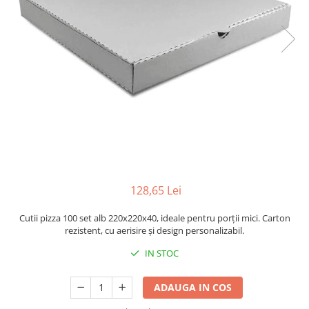
Sacose Plastic
Cutii Clasice CO3 (BAX)
Cutii Clasice CO5 (BAX)
Cutii Cofetarie/ Patiserie
Cutii Prajituri Blank
Cutii Prajituri cu Display
Cutii Prajituri Generic
Cutii Tort Blank
Cutii Tort Generic
Suport Clatite
Cutii Fast Food
128,65 Lei
Cutii Display
Cutii pizza 100 set alb 220x220x40, ideale pentru porții mici. Carton
Cutii Fast Food Blank
rezistent, cu aerisire și design personalizabil.
Cutii Fast Food Generic
IN STOC
Cutii Pizza
Cutii Pizza Blank
ADAUGA IN COS
Cutii Pizza Generic