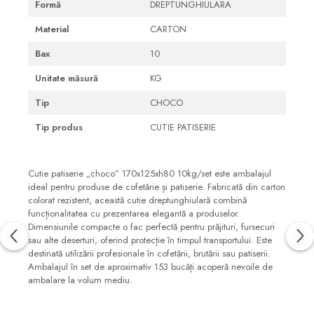
Formă
DREPTUNGHIULARA
Material
CARTON
Bax
10
Unitate măsură
KG
Tip
CHOCO
Tip produs
CUTIE PATISERIE
Cutie patiserie „choco” 170x125xh80 10kg/set este ambalajul
ideal pentru produse de cofetărie și patiserie. Fabricată din carton
colorat rezistent, această cutie dreptunghiulară combină
funcționalitatea cu prezentarea elegantă a produselor.
Dimensiunile compacte o fac perfectă pentru prăjituri, fursecuri
sau alte deserturi, oferind protecție în timpul transportului. Este
destinată utilizării profesionale în cofetării, brutării sau patiserii.
Ambalajul în set de aproximativ 153 bucăți acoperă nevoile de
ambalare la volum mediu.