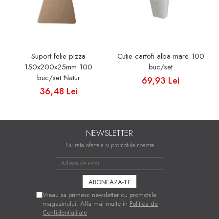
Suport felie pizza
Cutie cartofi alba mare 100
150x200x25mm 100
buc/set
buc/set Natur
69,93 Lei
36,48 Lei
NEWSLETTER
Nu rata ofertele si promotiile noastre
Vreau sa primesc newsletter cu promotiile
magazinului. Afla mai multe in
Politica de
Confidentialitate