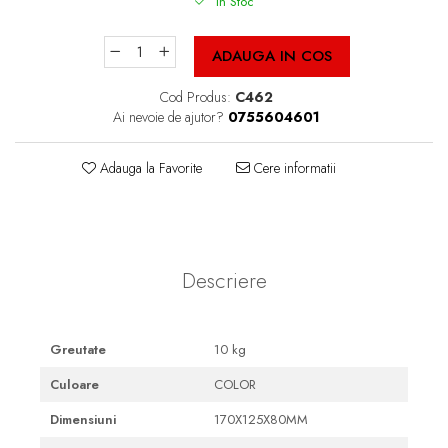
Cutii Fast Food Blank
In Stoc
Cutii Fast Food Generic
ADAUGA IN COS
Cutii Pizza
Cutii Pizza Blank
Cod Produs:
C462
Ai nevoie de ajutor?
0755604601
Cutii Pizza Generic
Triunghiuri si accesorii pizza
Adauga la Favorite
Cere informatii
Descriere
Greutate
10 kg
Culoare
COLOR
Dimensiuni
170X125X80MM