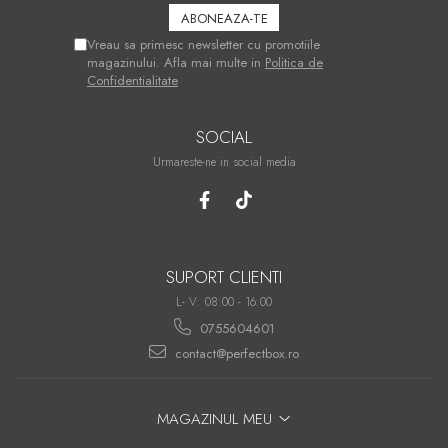
Vreau sa primesc newsletter cu promotiile
magazinului. Afla mai multe in
Politica de
Confidentialitate
SOCIAL
Urmareste-ne in social media
SUPORT CLIENTI
L- V: 08:00 - 16:00
0755604601
contact@perfectbox.ro
MAGAZINUL MEU