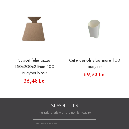
Suport felie pizza
Cutie cartofi alba mare 100
150x200x25mm 100
buc/set
buc/set Natur
69,93 Lei
36,48 Lei
NEWSLETTER
Nu rata ofertele si promotiile noastre