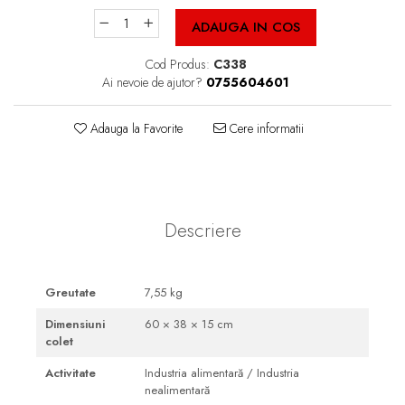
Cutii Fast Food Blank
ADAUGA IN COS
Cutii Fast Food Generic
Cutii Pizza
Cod Produs:
C338
Ai nevoie de ajutor?
0755604601
Cutii Pizza Blank
Cutii Pizza Generic
Adauga la Favorite
Cere informatii
Triunghiuri si accesorii pizza
Descriere
Greutate
7,55 kg
Dimensiuni
60 × 38 × 15 cm
colet
Activitate
Industria alimentară / Industria
nealimentară