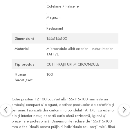
,
Cofetarie / Patiserie
,
Magazin
,
Restaurant
Dimensiuni
155x115x100
Material
Microondule albit exterior + natur interior
TAFT/E
Tip produs
CUTII PRAJITURI MICROONDULE
Numar
100
bucati/set
Cutie prajituri T2 100 buc/set alb 155x115x100 mm este un
ambalaj compact și elegant, destinat produselor de cofetărie și
patiserie. Fabricată din carton microondulat TAFT/E, cu exterior
alb și interior natur, această cutie oferă rezistență, igienă și
prezentare profesională. Dimensiunile reduse de 155x115x100
mm o fac ideală pentru prăjituri individuale sau porții mici, fiind