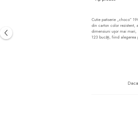
Cutie patiserie „choco” 190
din carton color rezistent, 
dimensiuni ușor mai mari, e
123 bucăți, fiind alegerea pr
Daca 