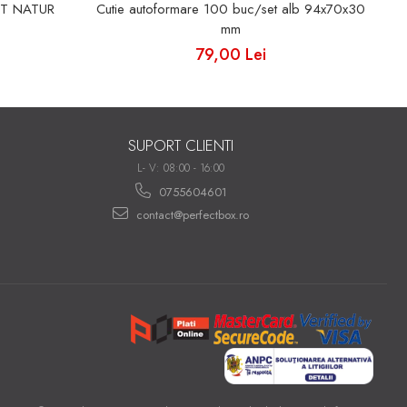
ET NATUR
Cutie autoformare 100 buc/set alb 94x70x30
mm
79,00 Lei
SUPORT CLIENTI
L- V: 08:00 - 16:00
0755604601
contact@perfectbox.ro