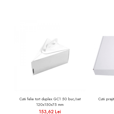
Cutii felie tort duplex GC1 50 buc/set
Cutii pra
120x150x75 mm
153,62 Lei