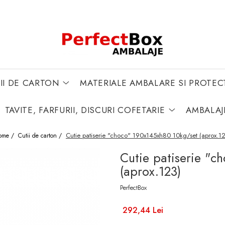
II DE CARTON
MATERIALE AMBALARE SI PROTEC
TAVITE, FARFURII, DISCURI COFETARIE
AMBALAJ
Cutie patiserie "choco" 190x145xh80 10kg/set (aprox.1
ome /
Cutii de carton /
Cutie patiserie "c
(aprox.123)
PerfectBox
292,44 Lei