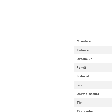
Cutii Fast Food Blank
Distribuie
Cutii Fast Food Generic
pe
Facebook
Cutii Pizza
Cutii Pizza Blank
Cutii Pizza Generic
Triunghiuri si accesorii pizza
Greutate
Culoare
Dimensiuni
Formă
Material
Bax
Unitate măsură
Tip
Tip produs