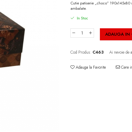
Cutie patiserie „choco” 190x145x80 m
ambalate.
In Stoc
ADAUGA IN
Cod Produs:
C463
Ai nevoie de 
Adauga la Favorite
Cere in