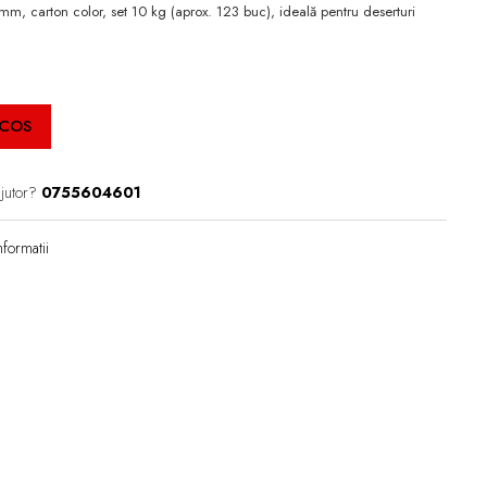
m, carton color, set 10 kg (aprox. 123 buc), ideală pentru deserturi
 COS
ajutor?
0755604601
formatii