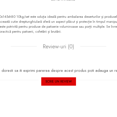
x145xh80 10kg/set este soluția ideală pentru ambalarea deserturilor și produselo
această cutie dreptunghiulară oferă un aspect plăcut și protecție în timpul manipulă
ste potrivită pentru produse de patiserie voluminoase sau porții multiple. Se livr
actică pentru patiserii, cofetării și brutării.
Review-uri
(0)
doresti sa iti exprimi parerea despre acest produs poti adauga un r
SCRIE UN REVIEW