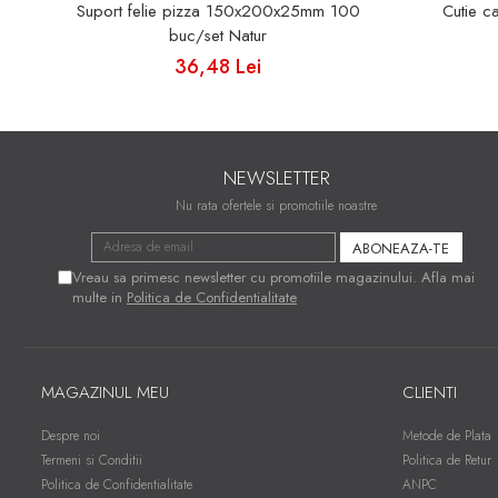
Suport felie pizza 150x200x25mm 100
Cutie c
buc/set Natur
36,48 Lei
NEWSLETTER
Nu rata ofertele si promotiile noastre
Vreau sa primesc newsletter cu promotiile magazinului. Afla mai
multe in
Politica de Confidentialitate
MAGAZINUL MEU
CLIENTI
Despre noi
Metode de Plata
Termeni si Conditii
Politica de Retur
Politica de Confidentialitate
ANPC