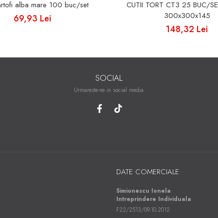
artofi alba mare 100 buc/set
CUTII TORT CT3 25 BUC/S
300x300x145
69,93 Lei
148,32 Lei
SOCIAL
Urmareste-ne in social media
DATE COMERCIALE
Simionescu Ionela
Intreprindere Individuala
F22/2513/09.10.2012