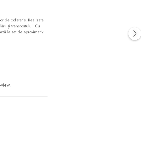
r de cofetărie. Realizată
rii și transportului. Cu
ează la set de aproximativ
eview.