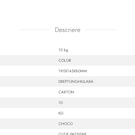
Descriere
10 kg
COLOR
190X145X80MM
DREPTUNGHIULARA
CARTON
10
KG
CHOCO
CUTIE PATISERIE