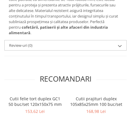
pentru a proteja și prezenta atractiv prăjiturile, fursecurile sau
alte delicatese. Materialul rezistent asigură integritatea
conținutului în timpul transportului, iar designul simplu și curat
subliniază prospețimea și calitatea produselor. Perfectă
pentru
cofetării, patiserii și alte afaceri din industria
alimentară
.
Review-uri
(0)
RECOMANDARI
Cutii felie tort duplex GC1
Cutii prajituri duplex
50 buc/set 120x150x75 mm
105x85x25mm 100 buc/set
153,62 Lei
168,98 Lei