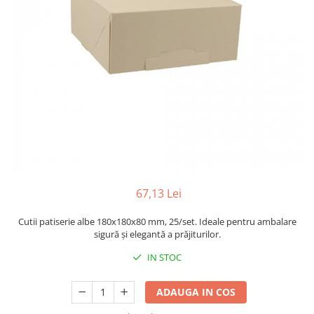
Sacose Plastic
Cutii Clasice CO3 (BAX)
Cutii Clasice CO5 (BAX)
Cutii Cofetarie/ Patiserie
Cutii Prajituri Blank
Cutii Prajituri cu Display
Cutii Prajituri Generic
Cutii Tort Blank
Cutii Tort Generic
Suport Clatite
Cutii Fast Food
67,13 Lei
Cutii Display
Cutii patiserie albe 180x180x80 mm, 25/set. Ideale pentru ambalare
Cutii Fast Food Blank
sigură și elegantă a prăjiturilor.
Cutii Fast Food Generic
IN STOC
Cutii Pizza
Cutii Pizza Blank
ADAUGA IN COS
Cutii Pizza Generic