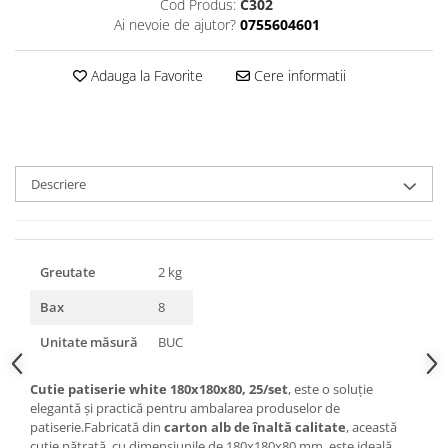
Cod Produs:
C302
Triunghiuri si accesorii pizza
Ai nevoie de ajutor?
0755604601
Adauga la Favorite
Cere informatii
Descriere
Greutate
2 kg
Bax
8
Unitate măsură
BUC
Cutie patiserie white 180x180x80, 25/set
, este o soluție
elegantă și practică pentru ambalarea produselor de
patiserie.Fabricată din
carton alb de înaltă calitate
, această
cutie pătrată, cu dimensiunile de 180x180x80 mm, este ideală