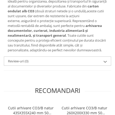
ideală pentru organizarea, depozitarea și transportul în siguranță
al documentelor și diverselor produse. Fabricate din
carton
ondulat alb CO3
(două straturi netede și o undulă),aceste cutii
sunt ușoare, dar extrem de rezistente la acțiuni
externe, asigurând o protecție superioară. Reprezentând o
metodă rentabilă de ambalaj, sunt perfecte pentru
arhivarea
documentelor, curierat, industria alimentară și
nealimentară, și transport general
. Toate cutiile sunt
concepute pentru a proteja eficient conținutul pe durata stocării
sau tranzitului, fiind disponibile atât simple, cât și
personalizate, adaptându-se perfect nevoilor dumneavoastră.
Review-uri
(0)
RECOMANDARI
Cutii arhivare CO3/B natur
Cutii arhivare CO3/B natur
435X355X240 mm 50
260X200X330 mm 50