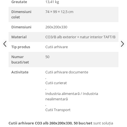
Greutate
13,41 kg
Dimensiuni
74 × 99 × 12,5 cm
colet
Dimensiuni
260x200x330
Material
CO3/B alb exterior + natur interior TAFT/B
Tip produs
Cutii arhivare
Numar
50
bucati/set
Activitate
Cutii arhivare documente
,
Cutii curierat
,
Industria alimentară / Industria
nealimentară
,
Cutii Transport
Cutii arhivare CO3 alb 260x200x330, 50 buc/set
sunt soluția