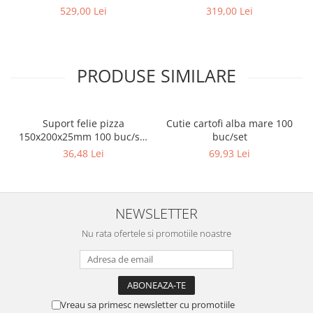
buc/set
buc/set
529,00 Lei
319,00 Lei
PRODUSE SIMILARE
Suport felie pizza
Cutie cartofi alba mare 100
150x200x25mm 100 buc/set
buc/set
Natur
36,48 Lei
69,93 Lei
NEWSLETTER
Nu rata ofertele si promotiile noastre
Vreau sa primesc newsletter cu promotiile