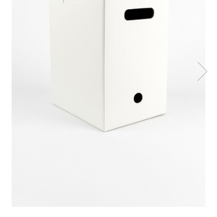
Sacose Plastic
Cutii Clasice CO3 (BAX)
Cutii Clasice CO5 (BAX)
Cutii Cofetarie/ Patiserie
Cutii Prajituri Blank
Cutii Prajituri cu Display
Cutii Prajituri Generic
Cutii Tort Blank
Cutii Tort Generic
Suport Clatite
Cutii Fast Food
Cutii Display
Cutii Fast Food Blank
Cutii Fast Food Generic
Cutii Pizza
Cutii Pizza Blank
Cutii Pizza Generic