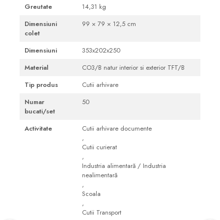
Greutate
14,31 kg
Dimensiuni
99 × 79 × 12,5 cm
colet
Dimensiuni
353x202x250
Material
CO3/B natur interior si exterior TFT/B
Tip produs
Cutii arhivare
Numar
50
bucati/set
Activitate
Cutii arhivare documente
,
Cutii curierat
,
Industria alimentară / Industria
nealimentară
,
Scoala
,
Cutii Transport