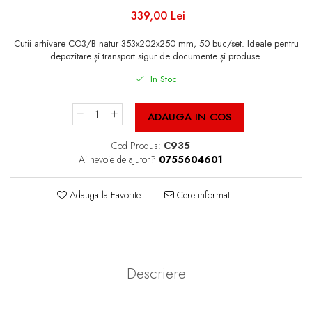
Cutii Fast Food Blank
339,00 Lei
Cutii Fast Food Generic
Cutii Pizza
Cutii arhivare CO3/B natur 353x202x250 mm, 50 buc/set. Ideale pentru
depozitare și transport sigur de documente și produse.
Cutii Pizza Blank
In Stoc
Cutii Pizza Generic
Triunghiuri si accesorii pizza
ADAUGA IN COS
Cod Produs:
C935
Ai nevoie de ajutor?
0755604601
Adauga la Favorite
Cere informatii
Descriere