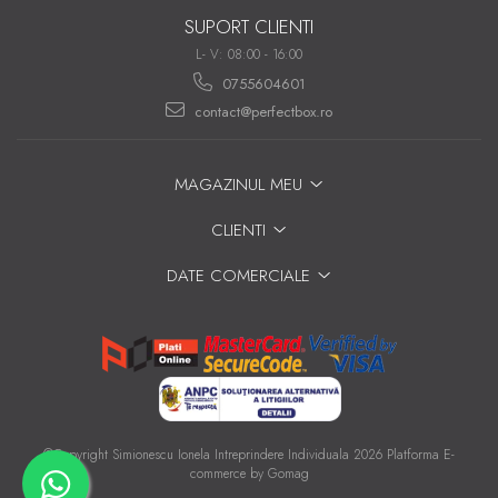
SUPORT CLIENTI
L- V: 08:00 - 16:00
0755604601
contact@perfectbox.ro
MAGAZINUL MEU
CLIENTI
DATE COMERCIALE
©Copyright Simionescu Ionela Intreprindere Individuala 2026
Platforma E-
commerce by Gomag