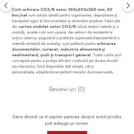
Cutii arhivare CO3/B natur 353x202x250 mm, 50
buc/set
sunt soluția ideală pentru organizarea, depozitarea și
transportul sigur al documentelor și diverselor produse. Fabricate
din
carton ondulat natur CO3/B
(două straturi netede și o
undulă), aceste cutii sunt ușoare, dar extrem de rezistente la
acțiuni externe, asigurând o protecție superioară.Reprezentând o
metodă rentabilă de ambalaj, sunt perfecte pentru
arhivarea
documentelor, curierat, industria alimentară și
nealimentară, școli și transport general
. Toate cutiile sunt
concepute pentru a proteja eficient conținutul pe durata stocării
sau tranzitului, fiind disponibile atât simple, cât și
personalizate, adaptându-se perfect nevoilor dumneavoastră.
Review-uri
(0)
Daca doresti sa iti exprimi parerea despre acest produs
poti adauga un review.