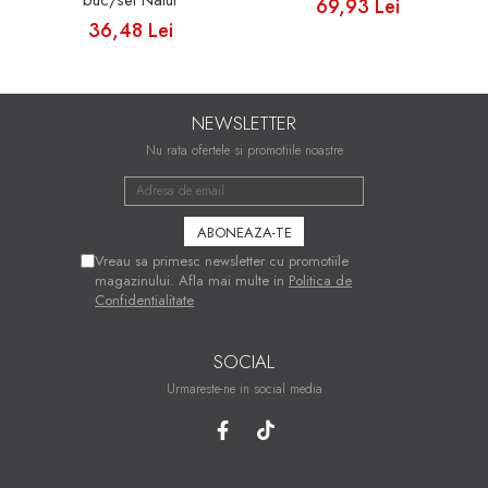
buc/set Natur
69,93 Lei
36,48 Lei
NEWSLETTER
Nu rata ofertele si promotiile noastre
Vreau sa primesc newsletter cu promotiile
magazinului. Afla mai multe in
Politica de
Confidentialitate
SOCIAL
Urmareste-ne in social media