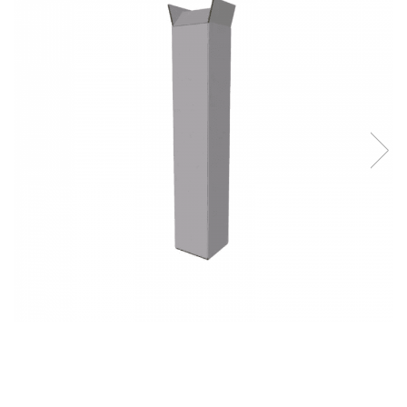
Sacose Plastic
Cutii Clasice CO3 (BAX)
Cutii Clasice CO5 (BAX)
Cutii Cofetarie/ Patiserie
Cutii Prajituri Blank
Cutii Prajituri cu Display
Cutii Prajituri Generic
Cutii Tort Blank
Cutii Tort Generic
Suport Clatite
Cutii Fast Food
Cutii Display
Cutii Fast Food Blank
Cutii Fast Food Generic
Cutii Pizza
Cutii Pizza Blank
Cutii Pizza Generic