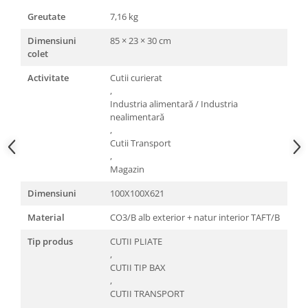
Greutate
7,16 kg
Dimensiuni
85 × 23 × 30 cm
colet
Activitate
Cutii curierat
,
Industria alimentară / Industria
nealimentară
,
Cutii Transport
,
Magazin
Dimensiuni
100X100X621
Material
CO3/B alb exterior + natur interior TAFT/B
Tip produs
CUTII PLIATE
,
CUTII TIP BAX
,
CUTII TRANSPORT
,