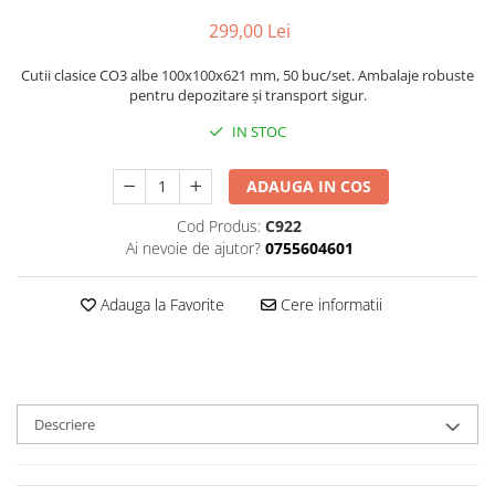
Triunghiuri si accesorii pizza
299,00 Lei
Cutii clasice CO3 albe 100x100x621 mm, 50 buc/set. Ambalaje robuste
pentru depozitare și transport sigur.
IN STOC
ADAUGA IN COS
Cod Produs:
C922
Ai nevoie de ajutor?
0755604601
Adauga la Favorite
Cere informatii
Descriere