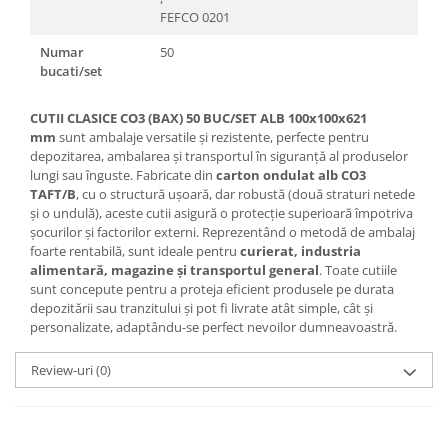
FEFCO 0201
Numar
50
bucati/set
CUTII CLASICE CO3 (BAX) 50 BUC/SET ALB 100x100x621
mm
sunt ambalaje versatile și rezistente, perfecte pentru
depozitarea, ambalarea și transportul în siguranță al produselor
lungi sau înguste. Fabricate din
carton ondulat alb CO3
TAFT/B
, cu o structură ușoară, dar robustă (două straturi netede
și o undulă), aceste cutii asigură o protecție superioară împotriva
șocurilor și factorilor externi. Reprezentând o metodă de ambalaj
foarte rentabilă, sunt ideale pentru
curierat, industria
alimentară, magazine și transportul general
. Toate cutiile
sunt concepute pentru a proteja eficient produsele pe durata
depozitării sau tranzitului și pot fi livrate atât simple, cât și
personalizate, adaptându-se perfect nevoilor dumneavoastră.
Review-uri
(0)