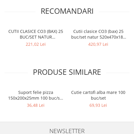
RECOMANDARI
CUTII CLASICE CO3 (BAX) 25
Cutii clasice CO3 (bax) 25
BUC/SET NATUR
buc/set natur 520x470x180
495X240X190 mm
mm
221,02 Lei
420,97 Lei
PRODUSE SIMILARE
Suport felie pizza
Cutie cartofi alba mare 100
150x200x25mm 100 buc/set
buc/set
Natur
36,48 Lei
69,93 Lei
NEWSLETTER