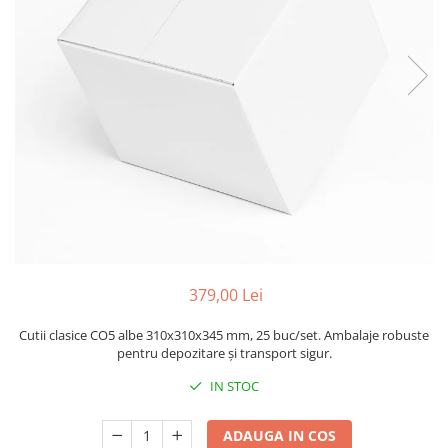
Sacose Plastic
Cutii Clasice CO3 (BAX)
Cutii Clasice CO5 (BAX)
Cutii Cofetarie/ Patiserie
Cutii Prajituri Blank
Cutii Prajituri cu Display
Cutii Prajituri Generic
Cutii Tort Blank
Cutii Tort Generic
Suport Clatite
Cutii Fast Food
379,00 Lei
Cutii Display
Cutii Fast Food Blank
Cutii clasice CO5 albe 310x310x345 mm, 25 buc/set. Ambalaje robuste
Cutii Fast Food Generic
pentru depozitare și transport sigur.
Cutii Pizza
IN STOC
Cutii Pizza Blank
Cutii Pizza Generic
ADAUGA IN COS