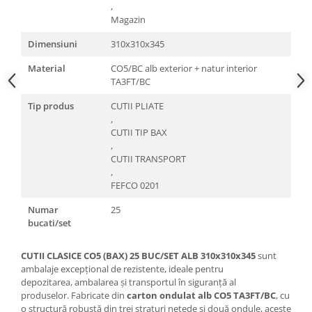
,
Magazin
Dimensiuni
310x310x345
Material
CO5/BC alb exterior + natur interior
TA3FT/BC
Tip produs
CUTII PLIATE
,
CUTII TIP BAX
,
CUTII TRANSPORT
,
FEFCO 0201
Numar
25
bucati/set
CUTII CLASICE CO5 (BAX) 25 BUC/SET ALB 310x310x345
sunt
ambalaje excepțional de rezistente, ideale pentru
depozitarea, ambalarea și transportul în siguranță al
produselor. Fabricate din
carton ondulat alb CO5 TA3FT/BC
, cu
o structură robustă din trei straturi netede și două ondule, aceste