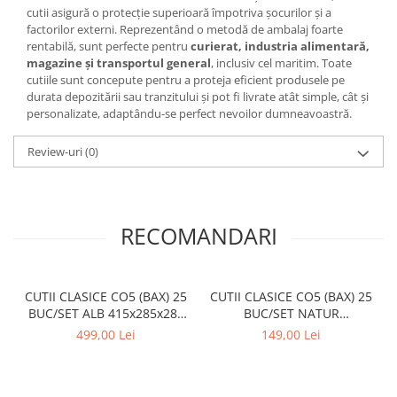
cutii asigură o protecție superioară împotriva șocurilor și a
factorilor externi. Reprezentând o metodă de ambalaj foarte
rentabilă, sunt perfecte pentru
curierat, industria alimentară,
magazine și transportul general
, inclusiv cel maritim. Toate
cutiile sunt concepute pentru a proteja eficient produsele pe
durata depozitării sau tranzitului și pot fi livrate atât simple, cât și
personalizate, adaptându-se perfect nevoilor dumneavoastră.
Review-uri
(0)
RECOMANDARI
CUTII CLASICE CO5 (BAX) 25
CUTII CLASICE CO5 (BAX) 25
BUC/SET ALB 415x285x285
BUC/SET NATUR
mm
200x200x150 mm
499,00 Lei
149,00 Lei