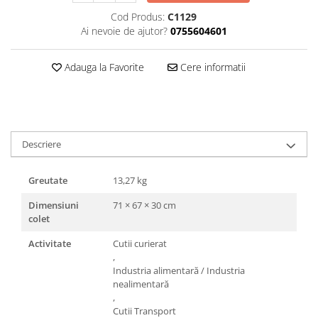
Triunghiuri si accesorii pizza
Cod Produs:
C1129
Ai nevoie de ajutor?
0755604601
Adauga la Favorite
Cere informatii
Descriere
Greutate
13,27 kg
Dimensiuni
71 × 67 × 30 cm
colet
Activitate
Cutii curierat
,
Industria alimentară / Industria
nealimentară
,
Cutii Transport